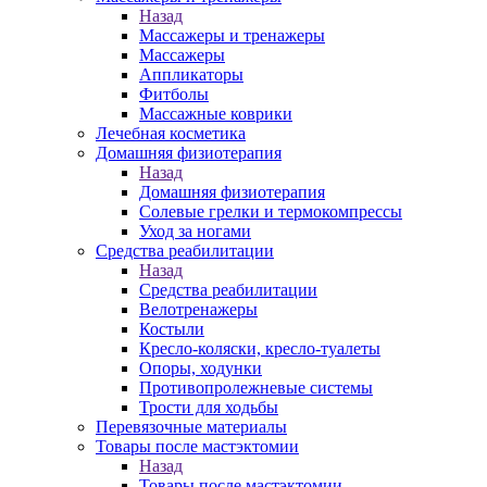
Назад
Массажеры и тренажеры
Массажеры
Аппликаторы
Фитболы
Массажные коврики
Лечебная косметика
Домашняя физиотерапия
Назад
Домашняя физиотерапия
Солевые грелки и термокомпрессы
Уход за ногами
Средства реабилитации
Назад
Средства реабилитации
Велотренажеры
Костыли
Кресло-коляски, кресло-туалеты
Опоры, ходунки
Противопролежневые системы
Трости для ходьбы
Перевязочные материалы
Товары после мастэктомии
Назад
Товары после мастэктомии