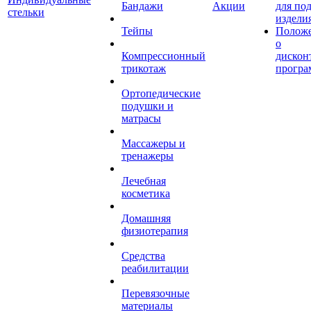
Бандажи
Акции
для по
стельки
издели
Тейпы
Полож
о
Компрессионный
дискон
трикотаж
програ
Ортопедические
подушки и
матрасы
Массажеры и
тренажеры
Лечебная
косметика
Домашняя
физиотерапия
Средства
реабилитации
Перевязочные
материалы