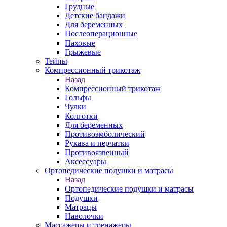
Грудные
Детские бандажи
Для беременных
Послеоперационные
Паховые
Грыжевые
Тейпы
Компрессионный трикотаж
Назад
Компрессионный трикотаж
Гольфы
Чулки
Колготки
Для беременных
Противоэмболический
Рукава и перчатки
Противоязвенный
Аксессуары
Ортопедические подушки и матрасы
Назад
Ортопедические подушки и матрасы
Подушки
Матрацы
Наволочки
Массажеры и тренажеры