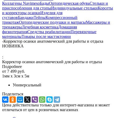
Коллагены Navimeso
Бады
Ортопедическая обувь
Стельки и
приспособления для стопы
Индивидуальные стельки
Корсеты
и корректоры осанки
Изделия для
суставов
Бандажи
Тейпы
Компрессионный
трикотаж
Ортопедические подушки и матрасы
Массажеры и
тренажеры
Лечебная косметика
Домашняя
физиотерапия
Средства реабилитации
Перевязочные
материалы
Товары после мастэктомии
-
Корректор осанки анатомический для работы и отдыха
НОВИНКА
:
Корректор осанки анатомический для работы и отдыха
Подробнее
от
7 499 руб.
1мм х 3см х 5м
Универсальный
Поделиться
Цена действительна только для интернет-магазина и может
отличаться от цен в розничных магазинах