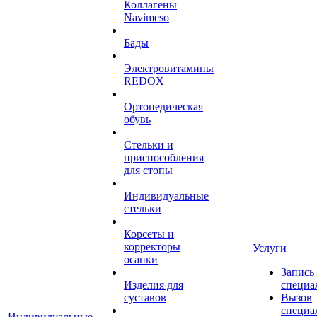
Коллагены
Navimeso
Бады
Электровитамины
REDOX
Ортопедическая
обувь
Стельки и
приспособления
для стопы
Индивидуальные
стельки
Корсеты и
корректоры
Услуги
осанки
Запись
Изделия для
специа
суставов
Вызов
специа
Индивидуальные