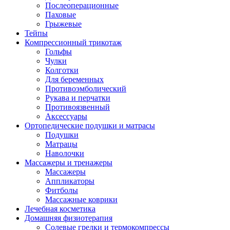
Послеоперационные
Паховые
Грыжевые
Тейпы
Компрессионный трикотаж
Гольфы
Чулки
Колготки
Для беременных
Противоэмболический
Рукава и перчатки
Противоязвенный
Аксессуары
Ортопедические подушки и матрасы
Подушки
Матрацы
Наволочки
Массажеры и тренажеры
Массажеры
Аппликаторы
Фитболы
Массажные коврики
Лечебная косметика
Домашняя физиотерапия
Солевые грелки и термокомпрессы