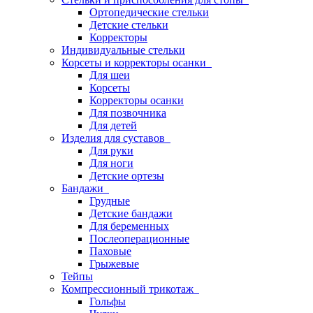
Ортопедические стельки
Детские стельки
Корректоры
Индивидуальные стельки
Корсеты и корректоры осанки
Для шеи
Корсеты
Корректоры осанки
Для позвочника
Для детей
Изделия для суставов
Для руки
Для ноги
Детские ортезы
Бандажи
Грудные
Детские бандажи
Для беременных
Послеоперационные
Паховые
Грыжевые
Тейпы
Компрессионный трикотаж
Гольфы