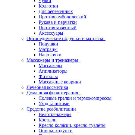
Чулки
Колготки
Для беременных
Противоэмболический
Рукава и перчатки
Противоязвенный
Аксессуары
Ортопедические подушки и матрасы
Подушки
Матрацы
Наволочки
Массажеры и тренажеры
Массажеры
Аппликаторы
Фитболы
Массажные коврики
Лечебная косметика
Домашняя физиотерапия
Солевые грелки и термокомпрессы
Уход за ногами
Средства реабилитации
Велотренажеры
Костыли
Кресло-коляски, кресло-туалеты
Опоры, ходунки