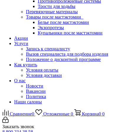
Противопролежневые системы
Трости для ходьбы
Перевязочные материалы
Товары после мастэктомии
Белье после мастэктомии
Экзопротезы
Купальники после мастэктомии
Акции
Услуги
Запись к специалисту
Вызов специалиста для подбора изделия
Положение о дисконтной программе
Как купить
Условия оплаты
Условия доставки
О нас
Новости
Вакансии
Политика
Наши салоны
Сравнение
0
Отложенные
0
Корзина
0
0
Заказать звонок
8 800 234 38 58