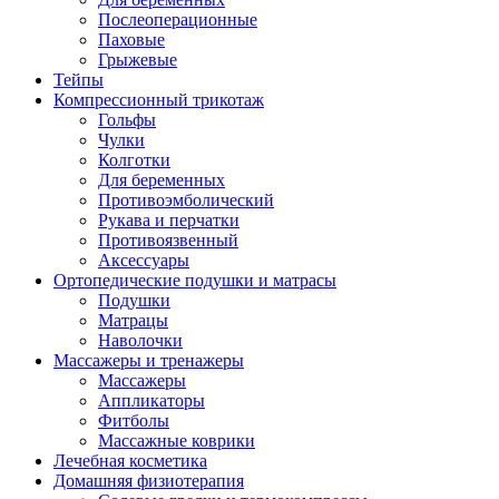
Послеоперационные
Паховые
Грыжевые
Тейпы
Компрессионный трикотаж
Гольфы
Чулки
Колготки
Для беременных
Противоэмболический
Рукава и перчатки
Противоязвенный
Аксессуары
Ортопедические подушки и матрасы
Подушки
Матрацы
Наволочки
Массажеры и тренажеры
Массажеры
Аппликаторы
Фитболы
Массажные коврики
Лечебная косметика
Домашняя физиотерапия