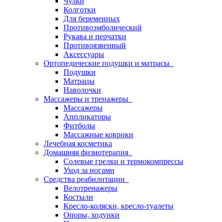
Чулки
Колготки
Для беременных
Противоэмболический
Рукава и перчатки
Противоязвенный
Аксессуары
Ортопедические подушки и матрасы
Подушки
Матрацы
Наволочки
Массажеры и тренажеры
Массажеры
Аппликаторы
Фитболы
Массажные коврики
Лечебная косметика
Домашняя физиотерапия
Солевые грелки и термокомпрессы
Уход за ногами
Средства реабилитации
Велотренажеры
Костыли
Кресло-коляски, кресло-туалеты
Опоры, ходунки