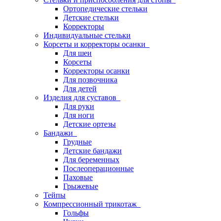
Ортопедические стельки
Детские стельки
Корректоры
Индивидуальные стельки
Корсеты и корректоры осанки
Для шеи
Корсеты
Корректоры осанки
Для позвочника
Для детей
Изделия для суставов
Для руки
Для ноги
Детские ортезы
Бандажи
Грудные
Детские бандажи
Для беременных
Послеоперационные
Паховые
Грыжевые
Тейпы
Компрессионный трикотаж
Гольфы