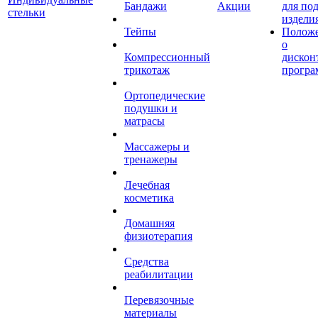
Бандажи
Акции
для по
стельки
издели
Тейпы
Полож
о
Компрессионный
дискон
трикотаж
програ
Ортопедические
подушки и
матрасы
Массажеры и
тренажеры
Лечебная
косметика
Домашняя
физиотерапия
Средства
реабилитации
Перевязочные
материалы