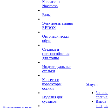
Коллагены
Navimeso
Бады
Электровитамины
REDOX
Ортопедическая
обувь
Стельки и
приспособления
для стопы
Индивидуальные
стельки
Корсеты и
корректоры
Услуги
осанки
Запись
Изделия для
специа
суставов
Вызов
специа
Индивидуальные