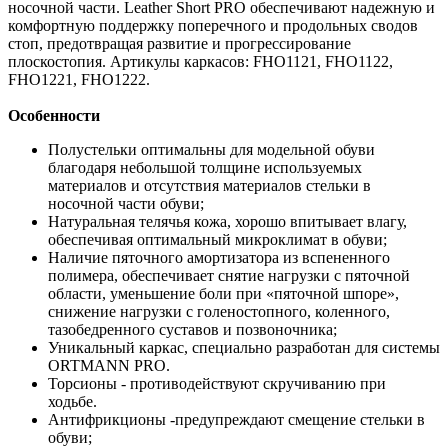
носочной части. Leather Short PRO обеспечивают надежную и
комфортную поддержку поперечного и продольных сводов
стоп, предотвращая развитие и прогрессирование
плоскостопия. Артикулы каркасов: FHO1121, FHO1122,
FHO1221, FHO1222.
Особенности
Полустельки оптимальны для модельной обуви
благодаря небольшой толщине используемых
материалов и отсутствия материалов стельки в
носочной части обуви;
Натуральная телячья кожа, хорошо впитывает влагу,
обеспечивая оптимальный микроклимат в обуви;
Наличие пяточного амортизатора из вспененного
полимера, обеспечивает снятие нагрузки с пяточной
области, уменьшение боли при «пяточной шпоре»,
снижение нагрузки с голеностопного, коленного,
тазобедренного суставов и позвоночника;
Уникальный каркас, специально разработан для системы
ORTMANN PRO.
Торсионы - противодействуют скручиванию при
ходьбе.
Антифрикционы -предупреждают смещение стельки в
обуви;