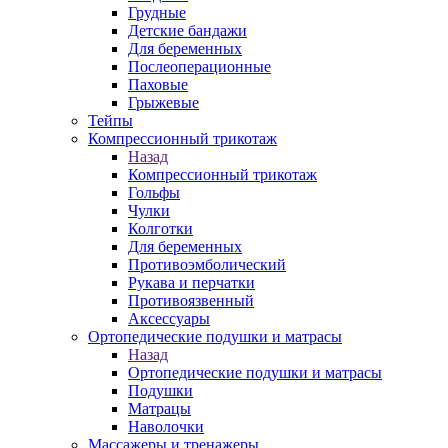
Грудные
Детские бандажи
Для беременных
Послеоперационные
Паховые
Грыжевые
Тейпы
Компрессионный трикотаж
Назад
Компрессионный трикотаж
Гольфы
Чулки
Колготки
Для беременных
Противоэмболический
Рукава и перчатки
Противоязвенный
Аксессуары
Ортопедические подушки и матрасы
Назад
Ортопедические подушки и матрасы
Подушки
Матрацы
Наволочки
Массажеры и тренажеры