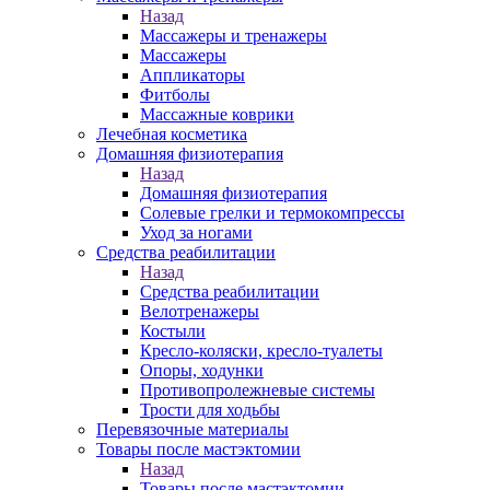
Назад
Массажеры и тренажеры
Массажеры
Аппликаторы
Фитболы
Массажные коврики
Лечебная косметика
Домашняя физиотерапия
Назад
Домашняя физиотерапия
Солевые грелки и термокомпрессы
Уход за ногами
Средства реабилитации
Назад
Средства реабилитации
Велотренажеры
Костыли
Кресло-коляски, кресло-туалеты
Опоры, ходунки
Противопролежневые системы
Трости для ходьбы
Перевязочные материалы
Товары после мастэктомии
Назад
Товары после мастэктомии