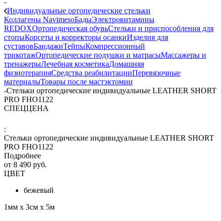
-
Индивидуальные ортопедические стельки
Коллагены Navimeso
Бады
Электровитамины
REDOX
Ортопедическая обувь
Стельки и приспособления для
стопы
Корсеты и корректоры осанки
Изделия для
суставов
Бандажи
Тейпы
Компрессионный
трикотаж
Ортопедические подушки и матрасы
Массажеры и
тренажеры
Лечебная косметика
Домашняя
физиотерапия
Средства реабилитации
Перевязочные
материалы
Товары после мастэктомии
-
Стельки ортопедические индивидуальные LEATHER SHORT
PRO FHO1122
СПЕЦЦЕНА
:
Стельки ортопедические индивидуальные LEATHER SHORT
PRO FHO1122
Подробнее
от
8 490 руб.
ЦВЕТ
бежевый
1мм х 3см х 5м