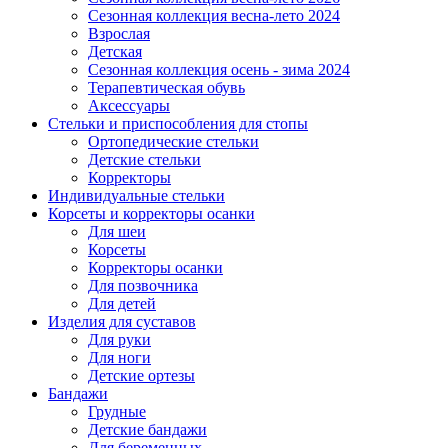
Сезонная коллекция весна-лето 2024
Взрослая
Детская
Сезонная коллекция осень - зима 2024
Терапевтическая обувь
Аксессуары
Стельки и приспособления для стопы
Ортопедические стельки
Детские стельки
Корректоры
Индивидуальные стельки
Корсеты и корректоры осанки
Для шеи
Корсеты
Корректоры осанки
Для позвочника
Для детей
Изделия для суставов
Для руки
Для ноги
Детские ортезы
Бандажи
Грудные
Детские бандажи
Для беременных