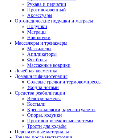
Рукава и перчатки
Противоязвенный
Аксессуары
Ортопедические подушки и матрасы
Подушки
Матрацы
Наволочки
Массажеры и тренажеры
Массажеры
Аппликаторы
Фитболы
Массажные коврики
Лечебная косметика
Домашняя физиотерапия
Солевые грелки и термокомпрессы
Уход за ногами
Средства реабилитации
Велотренажеры
Костыли
Кресло-коляски, кресло-туалеты
Опоры, ходунки
Противопролежневые системы
Трости для ходьбы
Перевязочные материалы
Товары после мастэктомии