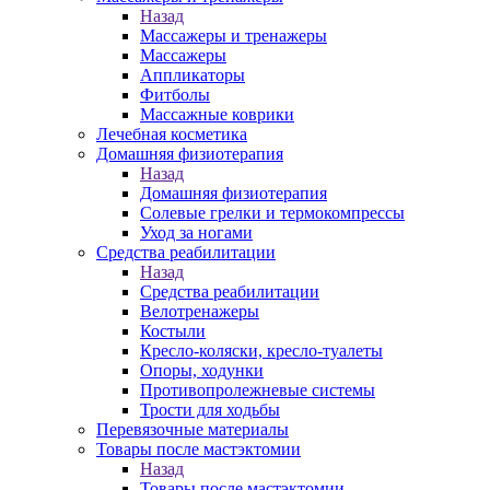
Назад
Массажеры и тренажеры
Массажеры
Аппликаторы
Фитболы
Массажные коврики
Лечебная косметика
Домашняя физиотерапия
Назад
Домашняя физиотерапия
Солевые грелки и термокомпрессы
Уход за ногами
Средства реабилитации
Назад
Средства реабилитации
Велотренажеры
Костыли
Кресло-коляски, кресло-туалеты
Опоры, ходунки
Противопролежневые системы
Трости для ходьбы
Перевязочные материалы
Товары после мастэктомии
Назад
Товары после мастэктомии