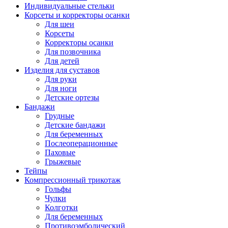
Индивидуальные стельки
Корсеты и корректоры осанки
Для шеи
Корсеты
Корректоры осанки
Для позвочника
Для детей
Изделия для суставов
Для руки
Для ноги
Детские ортезы
Бандажи
Грудные
Детские бандажи
Для беременных
Послеоперационные
Паховые
Грыжевые
Тейпы
Компрессионный трикотаж
Гольфы
Чулки
Колготки
Для беременных
Противоэмболический