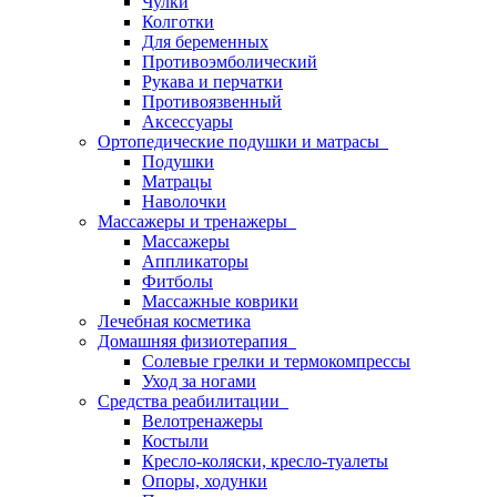
Чулки
Колготки
Для беременных
Противоэмболический
Рукава и перчатки
Противоязвенный
Аксессуары
Ортопедические подушки и матрасы
Подушки
Матрацы
Наволочки
Массажеры и тренажеры
Массажеры
Аппликаторы
Фитболы
Массажные коврики
Лечебная косметика
Домашняя физиотерапия
Солевые грелки и термокомпрессы
Уход за ногами
Средства реабилитации
Велотренажеры
Костыли
Кресло-коляски, кресло-туалеты
Опоры, ходунки