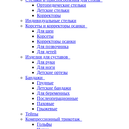
Ортопедические стельки
Детские стельки
Корректоры
Индивидуальные стельки
Корсеты и корректоры осанки
Для шеи
Корсеты
Корректоры осанки
Для позвочника
Для детей
Изделия для суставов
Для руки
Для ноги
Детские ортезы
Бандажи
Грудные
Детские бандажи
Для беременных
Послеоперационные
Паховые
Грыжевые
Тейпы
Компрессионный трикотаж
Гольфы