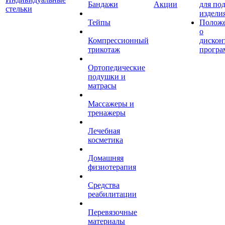
Бандажи
Акции
для по
стельки
издели
Тейпы
Полож
о
Компрессионный
дискон
трикотаж
програ
Ортопедические
подушки и
матрасы
Массажеры и
тренажеры
Лечебная
косметика
Домашняя
физиотерапия
Средства
реабилитации
Перевязочные
материалы