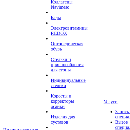
Коллагены
Navimeso
Бады
Электровитамины
REDOX
Ортопедическая
обувь
Стельки и
приспособления
для стопы
Индивидуальные
стельки
Корсеты и
корректоры
Услуги
осанки
Запись
Изделия для
специа
суставов
Вызов
специа
Индивидуальные