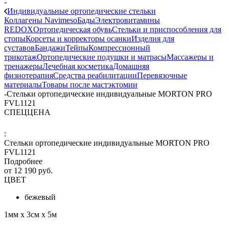
-
Индивидуальные ортопедические стельки
Коллагены Navimeso
Бады
Электровитамины
REDOX
Ортопедическая обувь
Стельки и приспособления для
стопы
Корсеты и корректоры осанки
Изделия для
суставов
Бандажи
Тейпы
Компрессионный
трикотаж
Ортопедические подушки и матрасы
Массажеры и
тренажеры
Лечебная косметика
Домашняя
физиотерапия
Средства реабилитации
Перевязочные
материалы
Товары после мастэктомии
-
Стельки ортопедические индивидуальные MORTON PRO
FVL1121
СПЕЦЦЕНА
:
Стельки ортопедические индивидуальные MORTON PRO
FVL1121
Подробнее
от
12 190 руб.
ЦВЕТ
бежевый
1мм х 3см х 5м