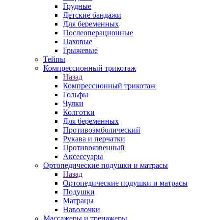
Грудные
Детские бандажи
Для беременных
Послеоперационные
Паховые
Грыжевые
Тейпы
Компрессионный трикотаж
Назад
Компрессионный трикотаж
Гольфы
Чулки
Колготки
Для беременных
Противоэмболический
Рукава и перчатки
Противоязвенный
Аксессуары
Ортопедические подушки и матрасы
Назад
Ортопедические подушки и матрасы
Подушки
Матрацы
Наволочки
Массажеры и тренажеры