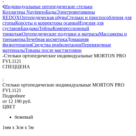
-
Индивидуальные ортопедические стельки
Коллагены Navimeso
Бады
Электровитамины
REDOX
Ортопедическая обувь
Стельки и приспособления для
стопы
Корсеты и корректоры осанки
Изделия для
суставов
Бандажи
Тейпы
Компрессионный
трикотаж
Ортопедические подушки и матрасы
Массажеры и
тренажеры
Лечебная косметика
Домашняя
физиотерапия
Средства реабилитации
Перевязочные
материалы
Товары после мастэктомии
-
Стельки ортопедические индивидуальные MORTON PRO
FVL1121
СПЕЦЦЕНА
:
Стельки ортопедические индивидуальные MORTON PRO
FVL1121
Подробнее
от
12 190 руб.
ЦВЕТ
бежевый
1мм х 3см х 5м