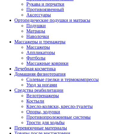
Рукава и перчатки
Противоязвенный
Аксессуары
Ортопедические подушки и матрасы
Подушки
Матрацы
Наволочки
Массажеры и тренажеры
Массажеры
Аппликаторы
Фитболы
Массажные коврики
Лечебная косметика
Домашняя физиотерапия
Солевые грелки и термокомпрессы
Уход за ногами
Средства реабилитации
Велотренажеры
Костыли
Кресло-коляски, кресло-туалеты
Опоры, ходунки
Противопролежневые системы
Трости для ходьбы
Перевязочные материалы
Товары после мастэктомии