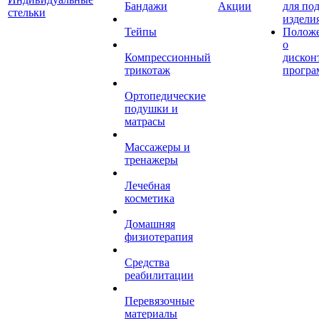
Бандажи
Акции
для по
стельки
издели
Тейпы
Полож
о
Компрессионный
дискон
трикотаж
програ
Ортопедические
подушки и
матрасы
Массажеры и
тренажеры
Лечебная
косметика
Домашняя
физиотерапия
Средства
реабилитации
Перевязочные
материалы