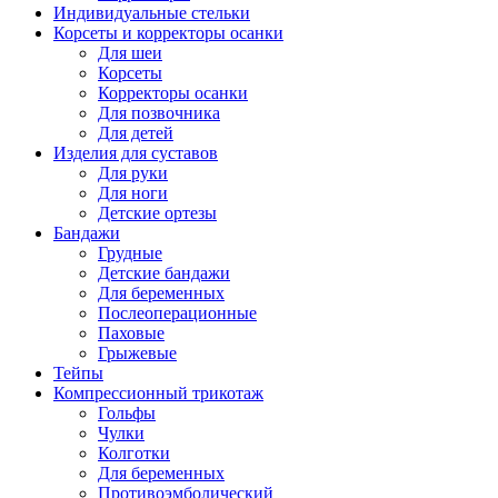
Индивидуальные стельки
Корсеты и корректоры осанки
Для шеи
Корсеты
Корректоры осанки
Для позвочника
Для детей
Изделия для суставов
Для руки
Для ноги
Детские ортезы
Бандажи
Грудные
Детские бандажи
Для беременных
Послеоперационные
Паховые
Грыжевые
Тейпы
Компрессионный трикотаж
Гольфы
Чулки
Колготки
Для беременных
Противоэмболический