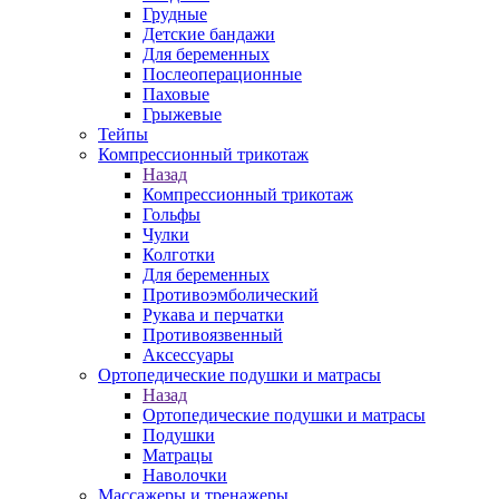
Грудные
Детские бандажи
Для беременных
Послеоперационные
Паховые
Грыжевые
Тейпы
Компрессионный трикотаж
Назад
Компрессионный трикотаж
Гольфы
Чулки
Колготки
Для беременных
Противоэмболический
Рукава и перчатки
Противоязвенный
Аксессуары
Ортопедические подушки и матрасы
Назад
Ортопедические подушки и матрасы
Подушки
Матрацы
Наволочки
Массажеры и тренажеры