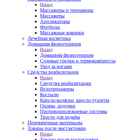
Назад
Массажеры и тренажеры
Массажеры
Аппликаторы
Фитболы
Массажные коврики
Лечебная косметика
Домашняя физиотерапия
Назад
Домашняя физиотерапия
Солевые грелки и термокомпрессы
Уход за ногами
Средства реабилитации
Назад
Средства реабилитации
Велотренажеры
Костыли
Кресло-коляски, кресло-туалеты
Опоры, ходунки
Противопролежневые системы
Трости для ходьбы
Перевязочные материалы
Товары после мастэктомии
Назад
Товары после мастэктомии