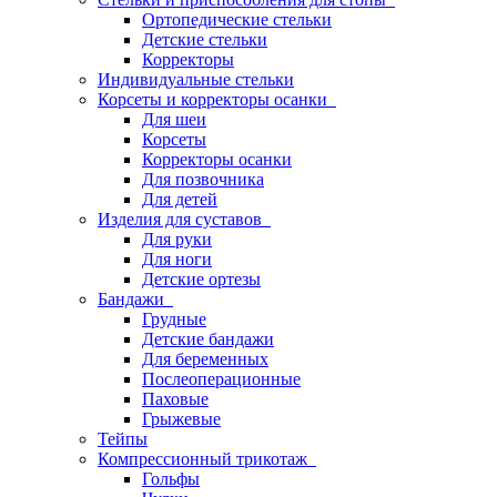
Ортопедические стельки
Детские стельки
Корректоры
Индивидуальные стельки
Корсеты и корректоры осанки
Для шеи
Корсеты
Корректоры осанки
Для позвочника
Для детей
Изделия для суставов
Для руки
Для ноги
Детские ортезы
Бандажи
Грудные
Детские бандажи
Для беременных
Послеоперационные
Паховые
Грыжевые
Тейпы
Компрессионный трикотаж
Гольфы