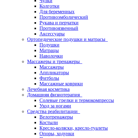
Чулки
Колготки
Для беременных
Противоэмболический
Рукава и перчатки
Противоязвенный
Аксессуары
Ортопедические подушки и матрасы
Подушки
Матрацы
Наволочки
Массажеры и тренажеры
Массажеры
Аппликаторы
Фитболы
Массажные коврики
Лечебная косметика
Домашняя физиотерапия
Солевые грелки и термокомпрессы
Уход за ногами
Средства реабилитации
Велотренажеры
Костыли
Кресло-коляски, кресло-туалеты
Опоры, ходунки