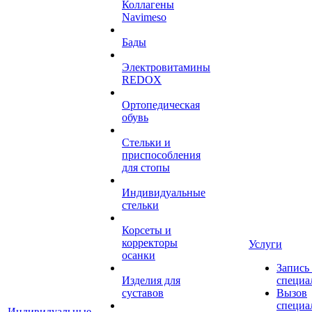
Коллагены
Navimeso
Бады
Электровитамины
REDOX
Ортопедическая
обувь
Стельки и
приспособления
для стопы
Индивидуальные
стельки
Корсеты и
корректоры
Услуги
осанки
Запись
Изделия для
специа
суставов
Вызов
специа
Индивидуальные