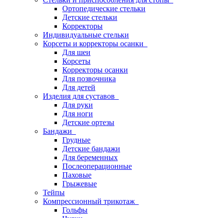
Ортопедические стельки
Детские стельки
Корректоры
Индивидуальные стельки
Корсеты и корректоры осанки
Для шеи
Корсеты
Корректоры осанки
Для позвочника
Для детей
Изделия для суставов
Для руки
Для ноги
Детские ортезы
Бандажи
Грудные
Детские бандажи
Для беременных
Послеоперационные
Паховые
Грыжевые
Тейпы
Компрессионный трикотаж
Гольфы