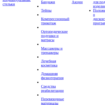
Бандажи
Акции
для по
стельки
издели
Тейпы
Полож
о
Компрессионный
дискон
трикотаж
програ
Ортопедические
подушки и
матрасы
Массажеры и
тренажеры
Лечебная
косметика
Домашняя
физиотерапия
Средства
реабилитации
Перевязочные
материалы