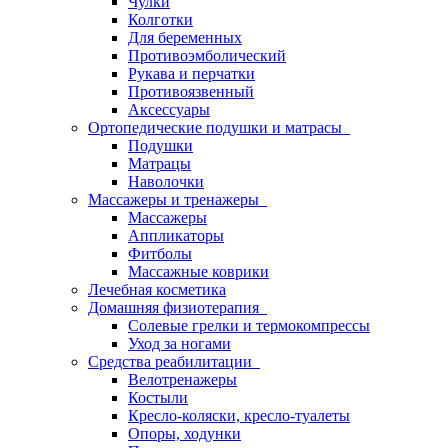
Чулки
Колготки
Для беременных
Противоэмболический
Рукава и перчатки
Противоязвенный
Аксессуары
Ортопедические подушки и матрасы
Подушки
Матрацы
Наволочки
Массажеры и тренажеры
Массажеры
Аппликаторы
Фитболы
Массажные коврики
Лечебная косметика
Домашняя физиотерапия
Солевые грелки и термокомпрессы
Уход за ногами
Средства реабилитации
Велотренажеры
Костыли
Кресло-коляски, кресло-туалеты
Опоры, ходунки