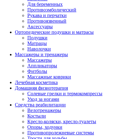
Для беременных
Противоэмболический
Рукава и перчатки
Противоязвенный
Аксессуары
Ортопедические подушки и матрасы
Подушки
Матрацы
Наволочки
Массажеры и тренажеры
Массажеры
Аппликаторы
Фитболы
Массажные коврики
Лечебная косметика
Домашняя физиотерапия
Солевые грелки и термокомпрессы
Уход за ногами
Средства реабилитации
Велотренажеры
Костыли
Кресло-коляски, кресло-туалеты
Опоры, ходунки
Противопролежневые системы
Трости для ходьбы