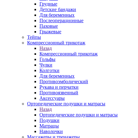
Грудные
Детские бандажи
Для беременных
Послеоперационные
Паховые
Грыжевые
Тейпы
Компрессионный трикотаж
Назад
Компрессионный трикотаж
Гольфы
Чулки
Колготки
Для беременных
Противоэмболический
Рукава и перчатки
Противоязвенный
Аксессуары
Ортопедические подушки и матрасы
Назад
Ортопедические подушки и матрасы
Подушки
Матрацы
Наволочки
Массажеры и тренажеры