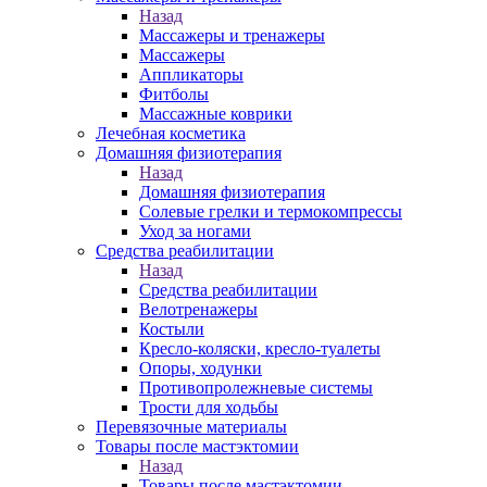
Назад
Массажеры и тренажеры
Массажеры
Аппликаторы
Фитболы
Массажные коврики
Лечебная косметика
Домашняя физиотерапия
Назад
Домашняя физиотерапия
Солевые грелки и термокомпрессы
Уход за ногами
Средства реабилитации
Назад
Средства реабилитации
Велотренажеры
Костыли
Кресло-коляски, кресло-туалеты
Опоры, ходунки
Противопролежневые системы
Трости для ходьбы
Перевязочные материалы
Товары после мастэктомии
Назад
Товары после мастэктомии