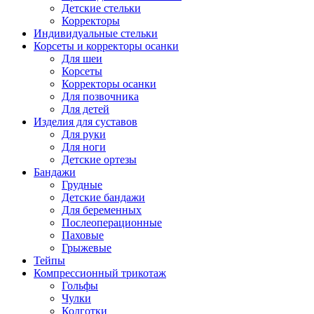
Детские стельки
Корректоры
Индивидуальные стельки
Корсеты и корректоры осанки
Для шеи
Корсеты
Корректоры осанки
Для позвочника
Для детей
Изделия для суставов
Для руки
Для ноги
Детские ортезы
Бандажи
Грудные
Детские бандажи
Для беременных
Послеоперационные
Паховые
Грыжевые
Тейпы
Компрессионный трикотаж
Гольфы
Чулки
Колготки