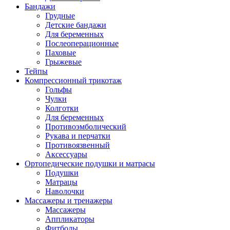
Бандажи
Грудные
Детские бандажи
Для беременных
Послеоперационные
Паховые
Грыжевые
Тейпы
Компрессионный трикотаж
Гольфы
Чулки
Колготки
Для беременных
Противоэмболический
Рукава и перчатки
Противоязвенный
Аксессуары
Ортопедические подушки и матрасы
Подушки
Матрацы
Наволочки
Массажеры и тренажеры
Массажеры
Аппликаторы
Фитболы