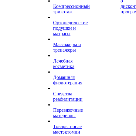
о
Компрессионный
дискон
трикотаж
програ
Ортопедические
подушки и
матрасы
Массажеры и
тренажеры
Лечебная
косметика
Домашняя
физиотерапия
Средства
реабилитации
Перевязочные
материалы
Товары после
мастэктомии