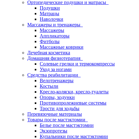
Ортопедические подушки и матрасы
Подушки
Матрацы
Наволочки
Массажеры и тренажеры
Массажеры
Аппликаторы
Фитболы
Массажные коврики
Лечебная косметика
Домашняя физиотерапия
Солевые грелки и термокомпрессы
Уход за ногами
Средства реабилитации
Велотренажеры
Костыли
Кресло-коляски, кресло-туалеты
Опоры, ходунки
Противопролежневые системы
Трости для ходьбы
Перевязочные материалы
Товары после мастэктомии
Белье после мастэктомии
Экзопротезы
Купальники после мастэктомии