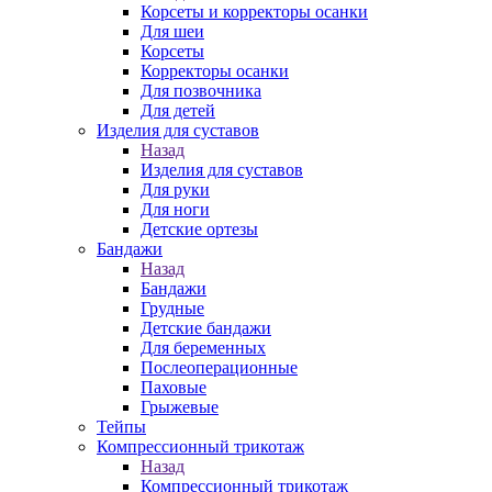
Корсеты и корректоры осанки
Для шеи
Корсеты
Корректоры осанки
Для позвочника
Для детей
Изделия для суставов
Назад
Изделия для суставов
Для руки
Для ноги
Детские ортезы
Бандажи
Назад
Бандажи
Грудные
Детские бандажи
Для беременных
Послеоперационные
Паховые
Грыжевые
Тейпы
Компрессионный трикотаж
Назад
Компрессионный трикотаж