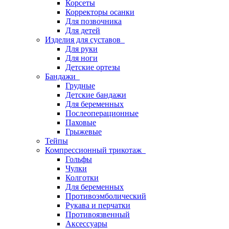
Корсеты
Корректоры осанки
Для позвочника
Для детей
Изделия для суставов
Для руки
Для ноги
Детские ортезы
Бандажи
Грудные
Детские бандажи
Для беременных
Послеоперационные
Паховые
Грыжевые
Тейпы
Компрессионный трикотаж
Гольфы
Чулки
Колготки
Для беременных
Противоэмболический
Рукава и перчатки
Противоязвенный
Аксессуары