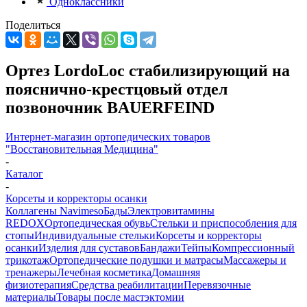
Одноклассники
Поделиться
Ортез LordoLoc стабилизирующий на
пояснично-крестцовый отдел
позвоночник BAUERFEIND
Интернет-магазин ортопедических товаров
"Восстановительная Медицина"
-
Каталог
-
Корсеты и корректоры осанки
Коллагены Navimeso
Бады
Электровитамины
REDOX
Ортопедическая обувь
Стельки и приспособления для
стопы
Индивидуальные стельки
Корсеты и корректоры
осанки
Изделия для суставов
Бандажи
Тейпы
Компрессионный
трикотаж
Ортопедические подушки и матрасы
Массажеры и
тренажеры
Лечебная косметика
Домашняя
физиотерапия
Средства реабилитации
Перевязочные
материалы
Товары после мастэктомии