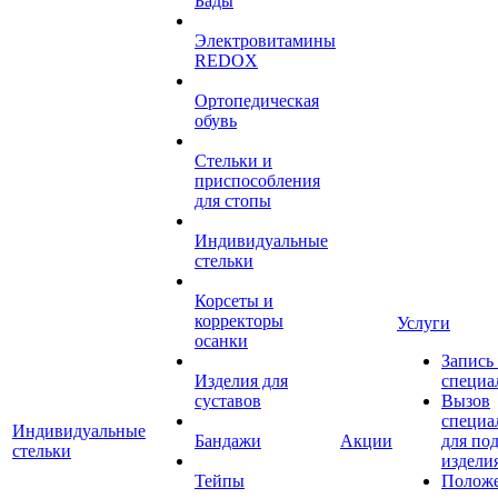
Бады
Электровитамины
REDOX
Ортопедическая
обувь
Стельки и
приспособления
для стопы
Индивидуальные
стельки
Корсеты и
корректоры
Услуги
осанки
Запись
Изделия для
специа
суставов
Вызов
специа
Индивидуальные
Бандажи
Акции
для по
стельки
издели
Тейпы
Полож