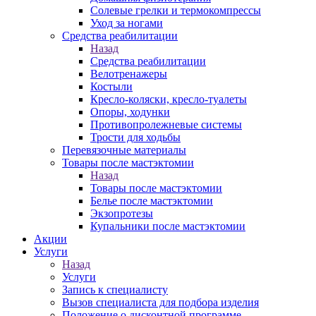
Солевые грелки и термокомпрессы
Уход за ногами
Средства реабилитации
Назад
Средства реабилитации
Велотренажеры
Костыли
Кресло-коляски, кресло-туалеты
Опоры, ходунки
Противопролежневые системы
Трости для ходьбы
Перевязочные материалы
Товары после мастэктомии
Назад
Товары после мастэктомии
Белье после мастэктомии
Экзопротезы
Купальники после мастэктомии
Акции
Услуги
Назад
Услуги
Запись к специалисту
Вызов специалиста для подбора изделия
Положение о дисконтной программе