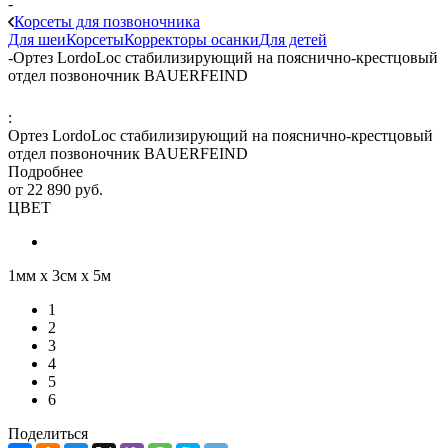
-
Корсеты для позвоночника
Для шеи
Корсеты
Корректоры осанки
Для детей
-
Ортез LordoLoc стабилизирующий на пояснично-крестцовый
отдел позвоночник BAUERFEIND
:
Ортез LordoLoc стабилизирующий на пояснично-крестцовый
отдел позвоночник BAUERFEIND
Подробнее
от
22 890 руб.
ЦВЕТ
1мм х 3см х 5м
1
2
3
4
5
6
Поделиться