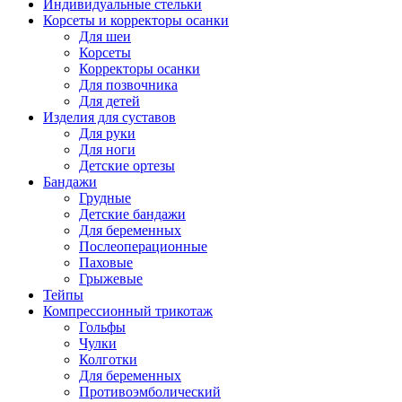
Индивидуальные стельки
Корсеты и корректоры осанки
Для шеи
Корсеты
Корректоры осанки
Для позвочника
Для детей
Изделия для суставов
Для руки
Для ноги
Детские ортезы
Бандажи
Грудные
Детские бандажи
Для беременных
Послеоперационные
Паховые
Грыжевые
Тейпы
Компрессионный трикотаж
Гольфы
Чулки
Колготки
Для беременных
Противоэмболический