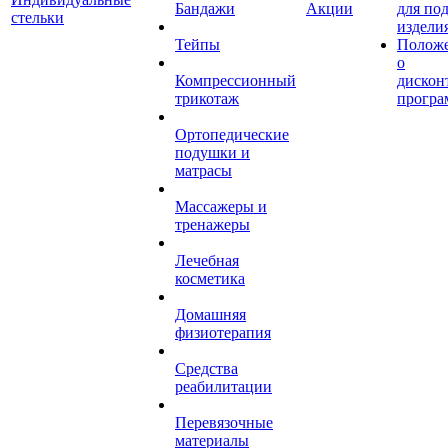
Бандажи
Акции
для по
стельки
издели
Тейпы
Полож
о
Компрессионный
дискон
трикотаж
програ
Ортопедические
подушки и
матрасы
Массажеры и
тренажеры
Лечебная
косметика
Домашняя
физиотерапия
Средства
реабилитации
Перевязочные
материалы