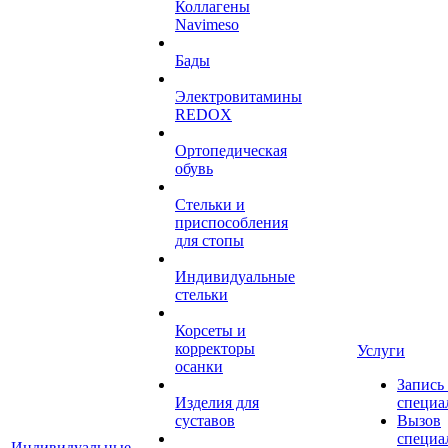
Коллагены
Navimeso
Бады
Электровитамины
REDOX
Ортопедическая
обувь
Стельки и
приспособления
для стопы
Индивидуальные
стельки
Корсеты и
корректоры
Услуги
осанки
Запись
Изделия для
специа
суставов
Вызов
специа
Индивидуальные