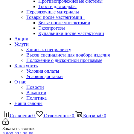
Противопролежневые системы
Трости для ходьбы
Перевязочные материалы
Товары после мастэктомии
Белье после мастэктомии
Экзопротезы
Купальники после мастэктомии
Акции
Услуги
Запись к специалисту
Вызов специалиста для подбора изделия
Положение о дисконтной программе
Как купить
Условия оплаты
Условия доставки
О нас
Новости
Вакансии
Политика
Наши салоны
Сравнение
0
Отложенные
0
Корзина
0
0
Заказать звонок
8 800 234 38 58