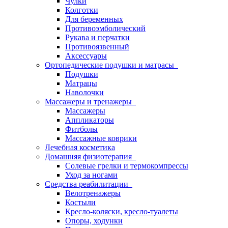
Чулки
Колготки
Для беременных
Противоэмболический
Рукава и перчатки
Противоязвенный
Аксессуары
Ортопедические подушки и матрасы
Подушки
Матрацы
Наволочки
Массажеры и тренажеры
Массажеры
Аппликаторы
Фитболы
Массажные коврики
Лечебная косметика
Домашняя физиотерапия
Солевые грелки и термокомпрессы
Уход за ногами
Средства реабилитации
Велотренажеры
Костыли
Кресло-коляски, кресло-туалеты
Опоры, ходунки