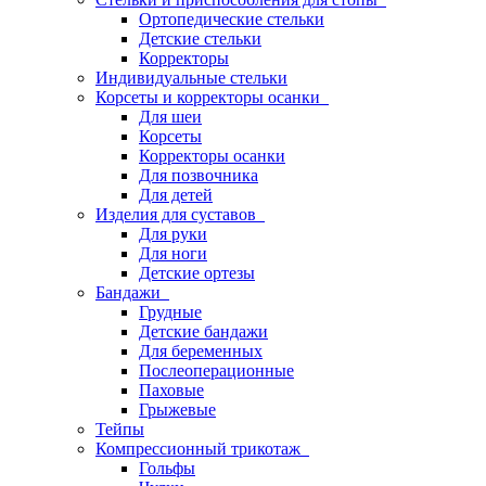
Ортопедические стельки
Детские стельки
Корректоры
Индивидуальные стельки
Корсеты и корректоры осанки
Для шеи
Корсеты
Корректоры осанки
Для позвочника
Для детей
Изделия для суставов
Для руки
Для ноги
Детские ортезы
Бандажи
Грудные
Детские бандажи
Для беременных
Послеоперационные
Паховые
Грыжевые
Тейпы
Компрессионный трикотаж
Гольфы