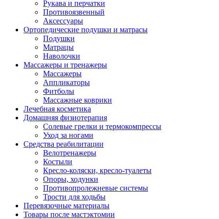
Рукава и перчатки
Противоязвенный
Аксессуары
Ортопедические подушки и матрасы
Подушки
Матрацы
Наволочки
Массажеры и тренажеры
Массажеры
Аппликаторы
Фитболы
Массажные коврики
Лечебная косметика
Домашняя физиотерапия
Солевые грелки и термокомпрессы
Уход за ногами
Средства реабилитации
Велотренажеры
Костыли
Кресло-коляски, кресло-туалеты
Опоры, ходунки
Противопролежневые системы
Трости для ходьбы
Перевязочные материалы
Товары после мастэктомии