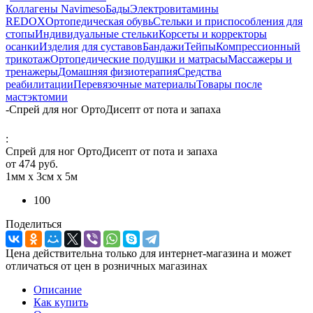
Коллагены Navimeso
Бады
Электровитамины
REDOX
Ортопедическая обувь
Стельки и приспособления для
стопы
Индивидуальные стельки
Корсеты и корректоры
осанки
Изделия для суставов
Бандажи
Тейпы
Компрессионный
трикотаж
Ортопедические подушки и матрасы
Массажеры и
тренажеры
Домашняя физиотерапия
Средства
реабилитации
Перевязочные материалы
Товары после
мастэктомии
-
Спрей для ног ОртоДисепт от пота и запаха
:
Спрей для ног ОртоДисепт от пота и запаха
от
474 руб.
1мм х 3см х 5м
100
Поделиться
Цена действительна только для интернет-магазина и может
отличаться от цен в розничных магазинах
Описание
Как купить