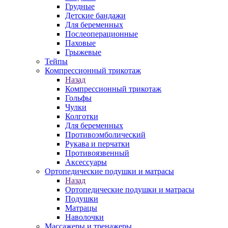
Грудные
Детские бандажи
Для беременных
Послеоперационные
Паховые
Грыжевые
Тейпы
Компрессионный трикотаж
Назад
Компрессионный трикотаж
Гольфы
Чулки
Колготки
Для беременных
Противоэмболический
Рукава и перчатки
Противоязвенный
Аксессуары
Ортопедические подушки и матрасы
Назад
Ортопедические подушки и матрасы
Подушки
Матрацы
Наволочки
Массажеры и тренажеры