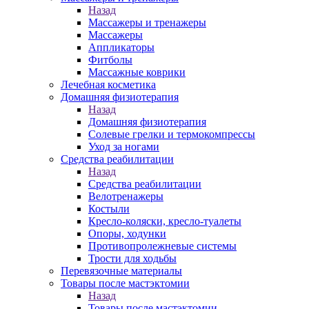
Назад
Массажеры и тренажеры
Массажеры
Аппликаторы
Фитболы
Массажные коврики
Лечебная косметика
Домашняя физиотерапия
Назад
Домашняя физиотерапия
Солевые грелки и термокомпрессы
Уход за ногами
Средства реабилитации
Назад
Средства реабилитации
Велотренажеры
Костыли
Кресло-коляски, кресло-туалеты
Опоры, ходунки
Противопролежневые системы
Трости для ходьбы
Перевязочные материалы
Товары после мастэктомии
Назад
Товары после мастэктомии