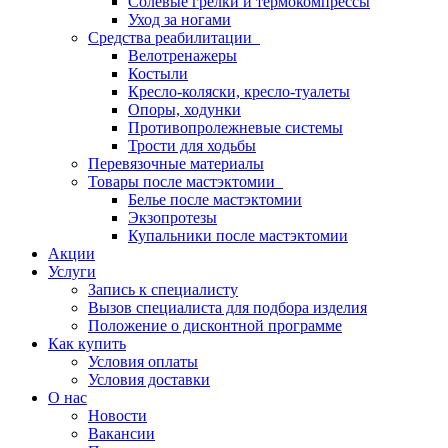
Солевые грелки и термокомпрессы
Уход за ногами
Средства реабилитации
Велотренажеры
Костыли
Кресло-коляски, кресло-туалеты
Опоры, ходунки
Противопролежневые системы
Трости для ходьбы
Перевязочные материалы
Товары после мастэктомии
Белье после мастэктомии
Экзопротезы
Купальники после мастэктомии
Акции
Услуги
Запись к специалисту
Вызов специалиста для подбора изделия
Положение о дисконтной программе
Как купить
Условия оплаты
Условия доставки
О нас
Новости
Вакансии