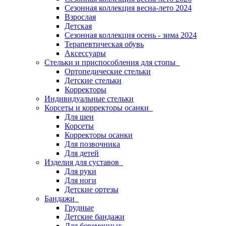
Сезонная коллекция весна-лето 2024
Взрослая
Детская
Сезонная коллекция осень - зима 2024
Терапевтическая обувь
Аксессуары
Стельки и приспособления для стопы
Ортопедические стельки
Детские стельки
Корректоры
Индивидуальные стельки
Корсеты и корректоры осанки
Для шеи
Корсеты
Корректоры осанки
Для позвочника
Для детей
Изделия для суставов
Для руки
Для ноги
Детские ортезы
Бандажи
Грудные
Детские бандажи
Для беременных