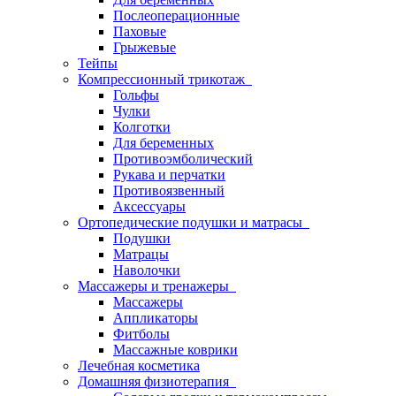
Послеоперационные
Паховые
Грыжевые
Тейпы
Компрессионный трикотаж
Гольфы
Чулки
Колготки
Для беременных
Противоэмболический
Рукава и перчатки
Противоязвенный
Аксессуары
Ортопедические подушки и матрасы
Подушки
Матрацы
Наволочки
Массажеры и тренажеры
Массажеры
Аппликаторы
Фитболы
Массажные коврики
Лечебная косметика
Домашняя физиотерапия