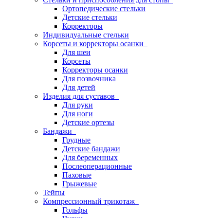
Ортопедические стельки
Детские стельки
Корректоры
Индивидуальные стельки
Корсеты и корректоры осанки
Для шеи
Корсеты
Корректоры осанки
Для позвочника
Для детей
Изделия для суставов
Для руки
Для ноги
Детские ортезы
Бандажи
Грудные
Детские бандажи
Для беременных
Послеоперационные
Паховые
Грыжевые
Тейпы
Компрессионный трикотаж
Гольфы