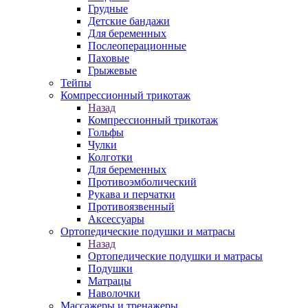
Грудные
Детские бандажи
Для беременных
Послеоперационные
Паховые
Грыжевые
Тейпы
Компрессионный трикотаж
Назад
Компрессионный трикотаж
Гольфы
Чулки
Колготки
Для беременных
Противоэмболический
Рукава и перчатки
Противоязвенный
Аксессуары
Ортопедические подушки и матрасы
Назад
Ортопедические подушки и матрасы
Подушки
Матрацы
Наволочки
Массажеры и тренажеры