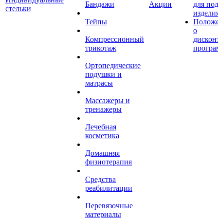
Бандажи
Акции
для по
стельки
издели
Тейпы
Полож
о
Компрессионный
дискон
трикотаж
програ
Ортопедические
подушки и
матрасы
Массажеры и
тренажеры
Лечебная
косметика
Домашняя
физиотерапия
Средства
реабилитации
Перевязочные
материалы