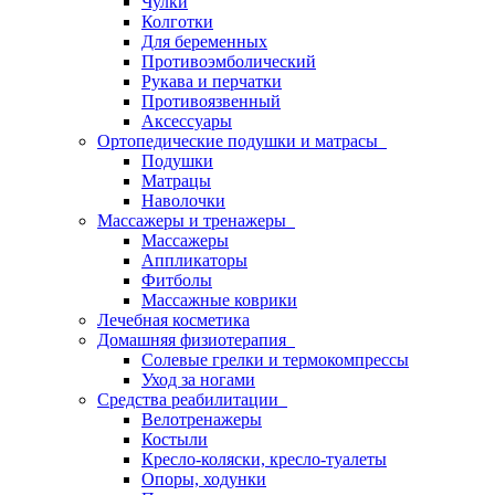
Чулки
Колготки
Для беременных
Противоэмболический
Рукава и перчатки
Противоязвенный
Аксессуары
Ортопедические подушки и матрасы
Подушки
Матрацы
Наволочки
Массажеры и тренажеры
Массажеры
Аппликаторы
Фитболы
Массажные коврики
Лечебная косметика
Домашняя физиотерапия
Солевые грелки и термокомпрессы
Уход за ногами
Средства реабилитации
Велотренажеры
Костыли
Кресло-коляски, кресло-туалеты
Опоры, ходунки