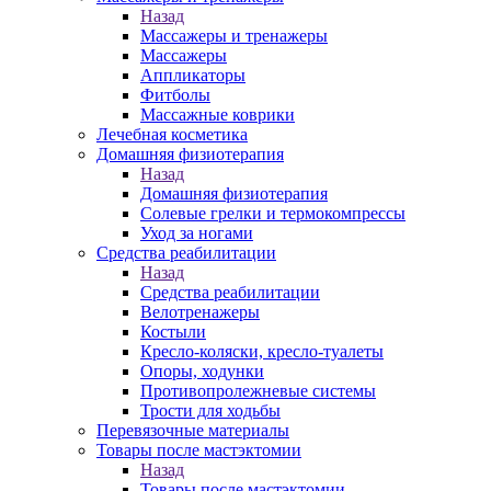
Назад
Массажеры и тренажеры
Массажеры
Аппликаторы
Фитболы
Массажные коврики
Лечебная косметика
Домашняя физиотерапия
Назад
Домашняя физиотерапия
Солевые грелки и термокомпрессы
Уход за ногами
Средства реабилитации
Назад
Средства реабилитации
Велотренажеры
Костыли
Кресло-коляски, кресло-туалеты
Опоры, ходунки
Противопролежневые системы
Трости для ходьбы
Перевязочные материалы
Товары после мастэктомии
Назад
Товары после мастэктомии