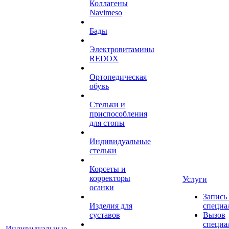
Коллагены
Navimeso
Бады
Электровитамины
REDOX
Ортопедическая
обувь
Стельки и
приспособления
для стопы
Индивидуальные
стельки
Корсеты и
корректоры
Услуги
осанки
Запись
Изделия для
специа
суставов
Вызов
специа
Индивидуальные