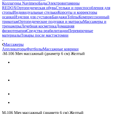
Коллагены Navimeso
Бады
Электровитамины
REDOX
Ортопедическая обувь
Стельки и приспособления для
стопы
Индивидуальные стельки
Корсеты и корректоры
осанки
Изделия для суставов
Бандажи
Тейпы
Компрессионный
трикотаж
Ортопедические подушки и матрасы
Массажеры и
тренажеры
Лечебная косметика
Домашняя
физиотерапия
Средства реабилитации
Перевязочные
материалы
Товары после мастэктомии
-
Массажеры
Аппликаторы
Фитболы
Массажные коврики
-
М-106 Мяч массажный (диаметр 6 см) Желтый
М-106 Мяч массажный (диаметр 6 см) Желтый