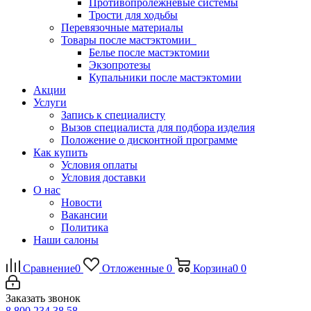
Противопролежневые системы
Трости для ходьбы
Перевязочные материалы
Товары после мастэктомии
Белье после мастэктомии
Экзопротезы
Купальники после мастэктомии
Акции
Услуги
Запись к специалисту
Вызов специалиста для подбора изделия
Положение о дисконтной программе
Как купить
Условия оплаты
Условия доставки
О нас
Новости
Вакансии
Политика
Наши салоны
Сравнение
0
Отложенные
0
Корзина
0
0
Заказать звонок
8 800 234 38 58