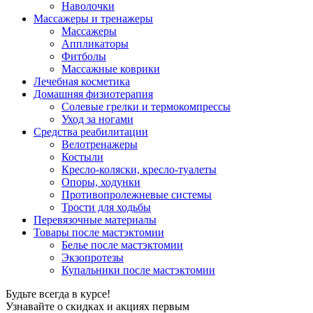
Наволочки
Массажеры и тренажеры
Массажеры
Аппликаторы
Фитболы
Массажные коврики
Лечебная косметика
Домашняя физиотерапия
Солевые грелки и термокомпрессы
Уход за ногами
Средства реабилитации
Велотренажеры
Костыли
Кресло-коляски, кресло-туалеты
Опоры, ходунки
Противопролежневые системы
Трости для ходьбы
Перевязочные материалы
Товары после мастэктомии
Белье после мастэктомии
Экзопротезы
Купальники после мастэктомии
Будьте всегда в курсе!
Узнавайте о скидках и акциях первым