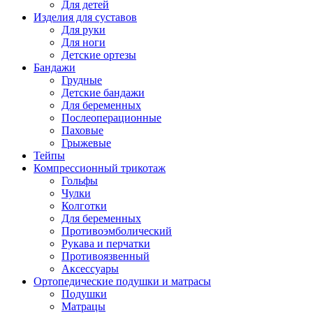
Для детей
Изделия для суставов
Для руки
Для ноги
Детские ортезы
Бандажи
Грудные
Детские бандажи
Для беременных
Послеоперационные
Паховые
Грыжевые
Тейпы
Компрессионный трикотаж
Гольфы
Чулки
Колготки
Для беременных
Противоэмболический
Рукава и перчатки
Противоязвенный
Аксессуары
Ортопедические подушки и матрасы
Подушки
Матрацы