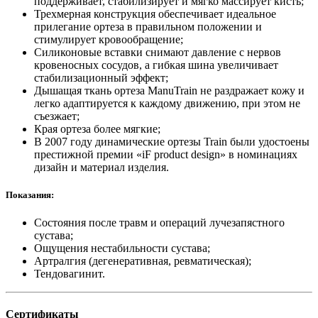
поддерживает, стабилизирует и мягко массирует кисть;
Трехмерная конструкция обеспечивает идеальное
прилегание ортеза в правильном положении и
стимулирует кровообращение;
Силиконовые вставки снимают давление с нервов
кровеносных сосудов, а гибкая шина увеличивает
стабилизационный эффект;
Дышащая ткань ортеза ManuTrain не раздражает кожу и
легко адаптируется к каждому движению, при этом не
съезжает;
Края ортеза более мягкие;
В 2007 году динамические ортезы Train были удостоены
престижной премии «iF product design» в номинациях
дизайн и материал изделия.
Показания:
Состояния после травм и операций лучезапястного
сустава;
Ощущения нестабильности сустава;
Артралгия (дегенеративная, ревматическая);
Тендовагинит.
Сертификаты