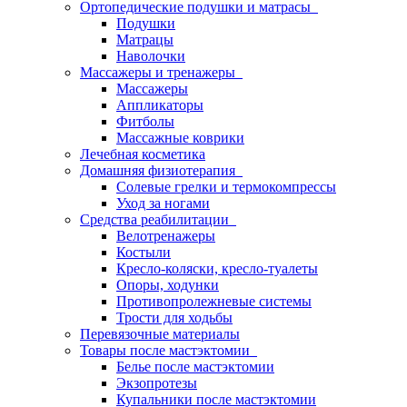
Ортопедические подушки и матрасы
Подушки
Матрацы
Наволочки
Массажеры и тренажеры
Массажеры
Аппликаторы
Фитболы
Массажные коврики
Лечебная косметика
Домашняя физиотерапия
Солевые грелки и термокомпрессы
Уход за ногами
Средства реабилитации
Велотренажеры
Костыли
Кресло-коляски, кресло-туалеты
Опоры, ходунки
Противопролежневые системы
Трости для ходьбы
Перевязочные материалы
Товары после мастэктомии
Белье после мастэктомии
Экзопротезы
Купальники после мастэктомии