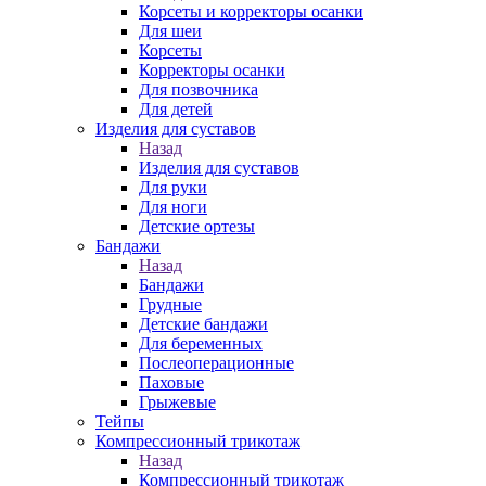
Корсеты и корректоры осанки
Для шеи
Корсеты
Корректоры осанки
Для позвочника
Для детей
Изделия для суставов
Назад
Изделия для суставов
Для руки
Для ноги
Детские ортезы
Бандажи
Назад
Бандажи
Грудные
Детские бандажи
Для беременных
Послеоперационные
Паховые
Грыжевые
Тейпы
Компрессионный трикотаж
Назад
Компрессионный трикотаж