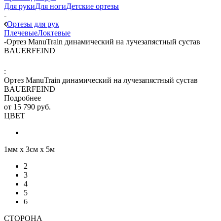
Для руки
Для ноги
Детские ортезы
-
Ортезы для рук
Плечевые
Локтевые
-
Ортез ManuTrain динамический на лучезапястный сустав
BAUERFEIND
:
Ортез ManuTrain динамический на лучезапястный сустав
BAUERFEIND
Подробнее
от
15 790 руб.
ЦВЕТ
1мм х 3см х 5м
2
3
4
5
6
СТОРОНА