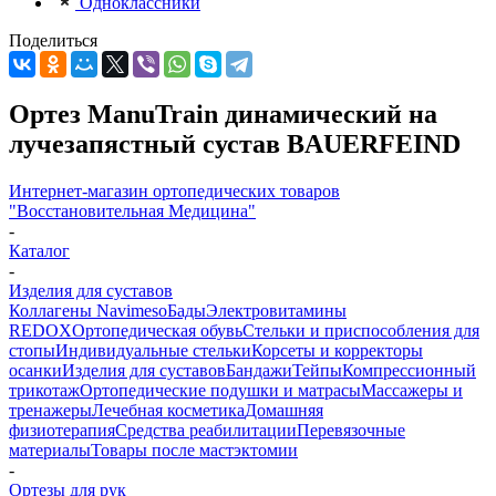
Одноклассники
Поделиться
Ортез ManuTrain динамический на
лучезапястный сустав BAUERFEIND
Интернет-магазин ортопедических товаров
"Восстановительная Медицина"
-
Каталог
-
Изделия для суставов
Коллагены Navimeso
Бады
Электровитамины
REDOX
Ортопедическая обувь
Стельки и приспособления для
стопы
Индивидуальные стельки
Корсеты и корректоры
осанки
Изделия для суставов
Бандажи
Тейпы
Компрессионный
трикотаж
Ортопедические подушки и матрасы
Массажеры и
тренажеры
Лечебная косметика
Домашняя
физиотерапия
Средства реабилитации
Перевязочные
материалы
Товары после мастэктомии
-
Ортезы для рук