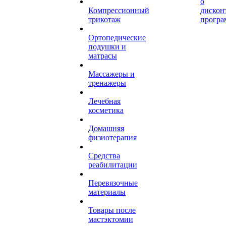
о
Компрессионный
дискон
трикотаж
програ
Ортопедические
подушки и
матрасы
Массажеры и
тренажеры
Лечебная
косметика
Домашняя
физиотерапия
Средства
реабилитации
Перевязочные
материалы
Товары после
мастэктомии