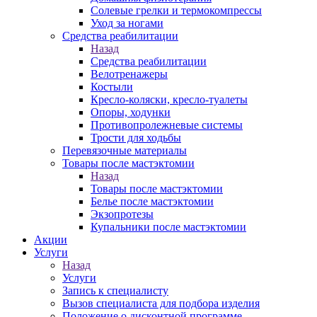
Солевые грелки и термокомпрессы
Уход за ногами
Средства реабилитации
Назад
Средства реабилитации
Велотренажеры
Костыли
Кресло-коляски, кресло-туалеты
Опоры, ходунки
Противопролежневые системы
Трости для ходьбы
Перевязочные материалы
Товары после мастэктомии
Назад
Товары после мастэктомии
Белье после мастэктомии
Экзопротезы
Купальники после мастэктомии
Акции
Услуги
Назад
Услуги
Запись к специалисту
Вызов специалиста для подбора изделия
Положение о дисконтной программе