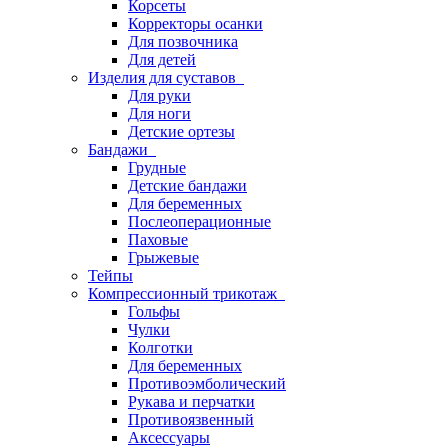
Корсеты
Корректоры осанки
Для позвочника
Для детей
Изделия для суставов
Для руки
Для ноги
Детские ортезы
Бандажи
Грудные
Детские бандажи
Для беременных
Послеоперационные
Паховые
Грыжевые
Тейпы
Компрессионный трикотаж
Гольфы
Чулки
Колготки
Для беременных
Противоэмболический
Рукава и перчатки
Противоязвенный
Аксессуары