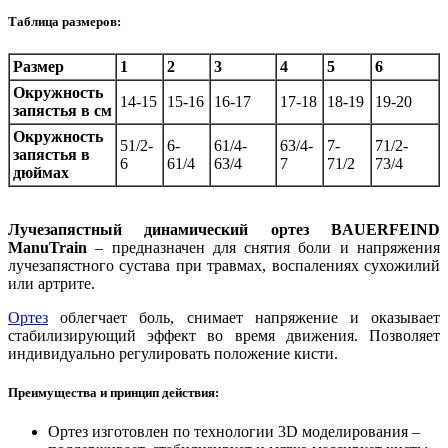
Таблица размеров:
Размер
1
2
3
4
5
6
Окружность
14-15
15-16
16-17
17-18
18-19
19-20
запястья в см
Окружность
51/2-
6-
61/4-
63/4-
7-
71/2-
запястья в
6
61/4
63/4
7
71/2
73/4
дюймах
Лучезапястный динамический ортез BAUERFEIND
ManuTrain
– предназначен для снятия боли и напряжения
лучезапястного сустава при травмах, воспалениях сухожилий
или артрите.
Ортез
облегчает боль, снимает напряжение и оказывает
стабилизирующий эффект во время движения. Позволяет
индивидуально регулировать положение кисти.
Преимущества и принцип действия:
Ортез изготовлен по технологии 3D моделирования –