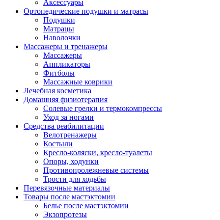
Аксессуары
Ортопедические подушки и матрасы
Подушки
Матрацы
Наволочки
Массажеры и тренажеры
Массажеры
Аппликаторы
Фитболы
Массажные коврики
Лечебная косметика
Домашняя физиотерапия
Солевые грелки и термокомпрессы
Уход за ногами
Средства реабилитации
Велотренажеры
Костыли
Кресло-коляски, кресло-туалеты
Опоры, ходунки
Противопролежневые системы
Трости для ходьбы
Перевязочные материалы
Товары после мастэктомии
Белье после мастэктомии
Экзопротезы