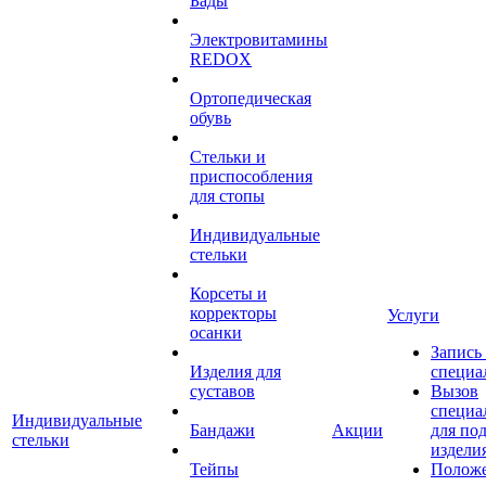
Бады
Электровитамины
REDOX
Ортопедическая
обувь
Стельки и
приспособления
для стопы
Индивидуальные
стельки
Корсеты и
корректоры
Услуги
осанки
Запись
Изделия для
специа
суставов
Вызов
специа
Индивидуальные
Бандажи
Акции
для по
стельки
издели
Тейпы
Полож