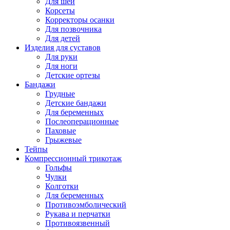
Для шеи
Корсеты
Корректоры осанки
Для позвочника
Для детей
Изделия для суставов
Для руки
Для ноги
Детские ортезы
Бандажи
Грудные
Детские бандажи
Для беременных
Послеоперационные
Паховые
Грыжевые
Тейпы
Компрессионный трикотаж
Гольфы
Чулки
Колготки
Для беременных
Противоэмболический
Рукава и перчатки
Противоязвенный