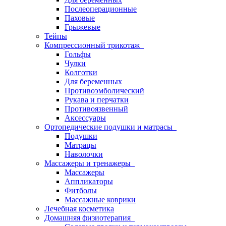
Послеоперационные
Паховые
Грыжевые
Тейпы
Компрессионный трикотаж
Гольфы
Чулки
Колготки
Для беременных
Противоэмболический
Рукава и перчатки
Противоязвенный
Аксессуары
Ортопедические подушки и матрасы
Подушки
Матрацы
Наволочки
Массажеры и тренажеры
Массажеры
Аппликаторы
Фитболы
Массажные коврики
Лечебная косметика
Домашняя физиотерапия