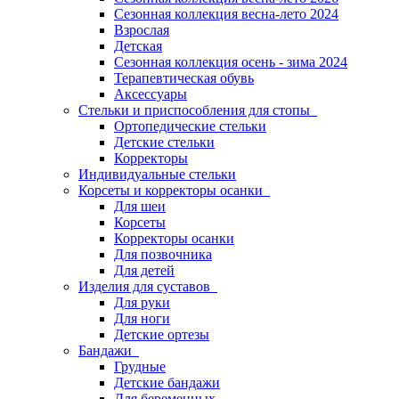
Сезонная коллекция весна-лето 2024
Взрослая
Детская
Сезонная коллекция осень - зима 2024
Терапевтическая обувь
Аксессуары
Стельки и приспособления для стопы
Ортопедические стельки
Детские стельки
Корректоры
Индивидуальные стельки
Корсеты и корректоры осанки
Для шеи
Корсеты
Корректоры осанки
Для позвочника
Для детей
Изделия для суставов
Для руки
Для ноги
Детские ортезы
Бандажи
Грудные
Детские бандажи
Для беременных