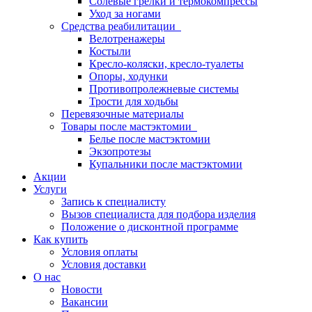
Солевые грелки и термокомпрессы
Уход за ногами
Средства реабилитации
Велотренажеры
Костыли
Кресло-коляски, кресло-туалеты
Опоры, ходунки
Противопролежневые системы
Трости для ходьбы
Перевязочные материалы
Товары после мастэктомии
Белье после мастэктомии
Экзопротезы
Купальники после мастэктомии
Акции
Услуги
Запись к специалисту
Вызов специалиста для подбора изделия
Положение о дисконтной программе
Как купить
Условия оплаты
Условия доставки
О нас
Новости
Вакансии