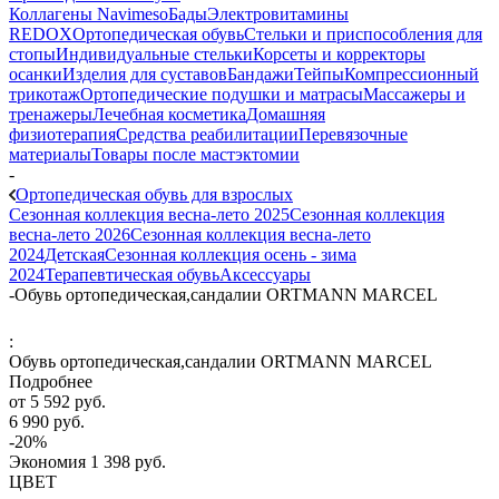
Коллагены Navimeso
Бады
Электровитамины
REDOX
Ортопедическая обувь
Стельки и приспособления для
стопы
Индивидуальные стельки
Корсеты и корректоры
осанки
Изделия для суставов
Бандажи
Тейпы
Компрессионный
трикотаж
Ортопедические подушки и матрасы
Массажеры и
тренажеры
Лечебная косметика
Домашняя
физиотерапия
Средства реабилитации
Перевязочные
материалы
Товары после мастэктомии
-
Ортопедическая обувь для взрослых
Сезонная коллекция весна-лето 2025
Сезонная коллекция
весна-лето 2026
Сезонная коллекция весна-лето
2024
Детская
Сезонная коллекция осень - зима
2024
Терапевтическая обувь
Аксессуары
-
Обувь ортопедическая,сандалии ORTMANN MARCEL
:
Обувь ортопедическая,сандалии ORTMANN MARCEL
Подробнее
от
5 592 руб.
6 990 руб.
-20%
Экономия
1 398 руб.
ЦВЕТ