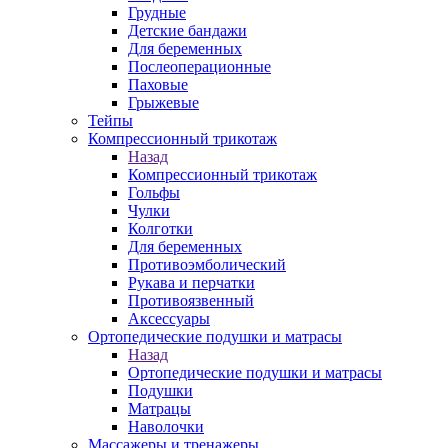
Грудные
Детские бандажи
Для беременных
Послеоперационные
Паховые
Грыжевые
Тейпы
Компрессионный трикотаж
Назад
Компрессионный трикотаж
Гольфы
Чулки
Колготки
Для беременных
Противоэмболический
Рукава и перчатки
Противоязвенный
Аксессуары
Ортопедические подушки и матрасы
Назад
Ортопедические подушки и матрасы
Подушки
Матрацы
Наволочки
Массажеры и тренажеры