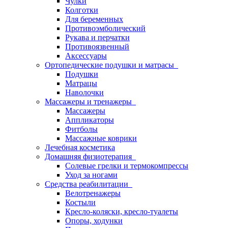
Чулки
Колготки
Для беременных
Противоэмболический
Рукава и перчатки
Противоязвенный
Аксессуары
Ортопедические подушки и матрасы
Подушки
Матрацы
Наволочки
Массажеры и тренажеры
Массажеры
Аппликаторы
Фитболы
Массажные коврики
Лечебная косметика
Домашняя физиотерапия
Солевые грелки и термокомпрессы
Уход за ногами
Средства реабилитации
Велотренажеры
Костыли
Кресло-коляски, кресло-туалеты
Опоры, ходунки