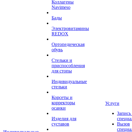
Коллагены
Navimeso
Бады
Электровитамины
REDOX
Ортопедическая
обувь
Стельки и
приспособления
для стопы
Индивидуальные
стельки
Корсеты и
корректоры
Услуги
осанки
Запись
Изделия для
специа
суставов
Вызов
специа
Индивидуальные