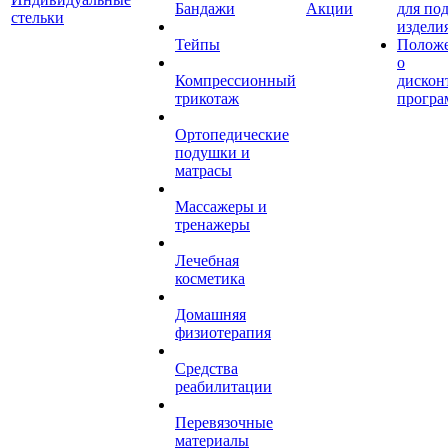
Бандажи
Акции
для по
стельки
издели
Тейпы
Полож
о
Компрессионный
дискон
трикотаж
програ
Ортопедические
подушки и
матрасы
Массажеры и
тренажеры
Лечебная
косметика
Домашняя
физиотерапия
Средства
реабилитации
Перевязочные
материалы