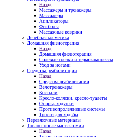
Назад
Массажеры и тренажеры
Массажеры
Аппликаторы
Фитболы
Массажные коврики
Лечебная косметика
Домашняя физиотерапия
Назад
Домашняя физиотерапия
Солевые грелки и термокомпрессы
Уход за ногами
Средства реабилитации
Назад
Средства реабилитации
Велотренажеры
Костыли
Кресло-коляски, кресло-туалеты
Опоры, ходунки
Противопролежневые системы
Трости для ходьбы
Перевязочные материалы
Товары после мастэктомии
Назад
Товары после мастэктомии