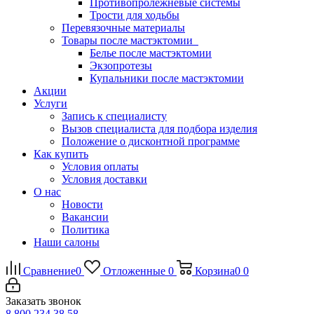
Противопролежневые системы
Трости для ходьбы
Перевязочные материалы
Товары после мастэктомии
Белье после мастэктомии
Экзопротезы
Купальники после мастэктомии
Акции
Услуги
Запись к специалисту
Вызов специалиста для подбора изделия
Положение о дисконтной программе
Как купить
Условия оплаты
Условия доставки
О нас
Новости
Вакансии
Политика
Наши салоны
Сравнение
0
Отложенные
0
Корзина
0
0
Заказать звонок
8 800 234 38 58