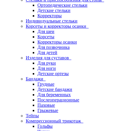
Ортопедические стельки
Детские стельки
Корректоры
Индивидуальные стельки
Корсеты и корректоры осанки
Для шеи
Корсеты
Корректоры осанки
Для позвочника
Для детей
Изделия для суставов
Для руки
Для ноги
Детские ортезы
Бандажи
Грудные
Детские бандажи
Для беременных
Послеоперационные
Паховые
Грыжевые
Тейпы
Компрессионный трикотаж
Гольфы