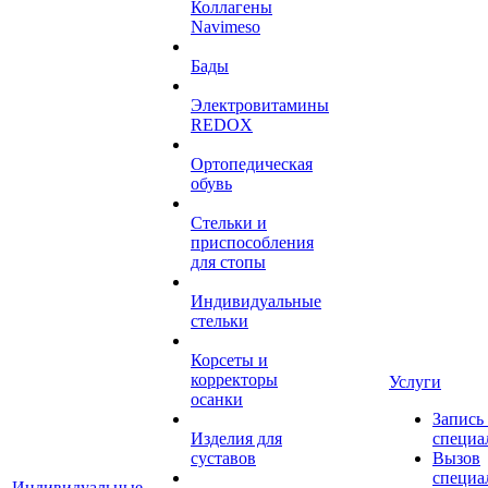
Коллагены
Navimeso
Бады
Электровитамины
REDOX
Ортопедическая
обувь
Стельки и
приспособления
для стопы
Индивидуальные
стельки
Корсеты и
корректоры
Услуги
осанки
Запись
Изделия для
специа
суставов
Вызов
специа
Индивидуальные