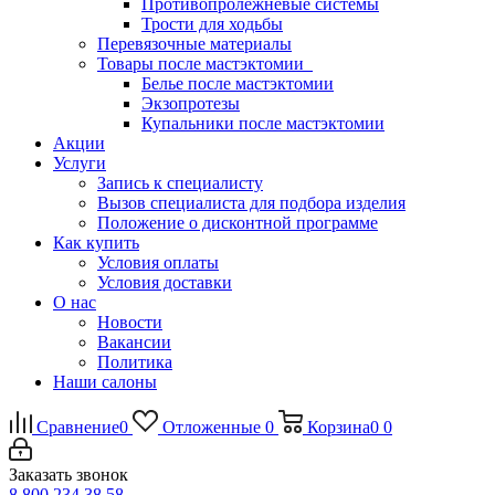
Противопролежневые системы
Трости для ходьбы
Перевязочные материалы
Товары после мастэктомии
Белье после мастэктомии
Экзопротезы
Купальники после мастэктомии
Акции
Услуги
Запись к специалисту
Вызов специалиста для подбора изделия
Положение о дисконтной программе
Как купить
Условия оплаты
Условия доставки
О нас
Новости
Вакансии
Политика
Наши салоны
Сравнение
0
Отложенные
0
Корзина
0
0
Заказать звонок
8 800 234 38 58