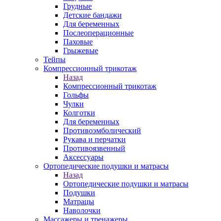
Грудные
Детские бандажи
Для беременных
Послеоперационные
Паховые
Грыжевые
Тейпы
Компрессионный трикотаж
Назад
Компрессионный трикотаж
Гольфы
Чулки
Колготки
Для беременных
Противоэмболический
Рукава и перчатки
Противоязвенный
Аксессуары
Ортопедические подушки и матрасы
Назад
Ортопедические подушки и матрасы
Подушки
Матрацы
Наволочки
Массажеры и тренажеры