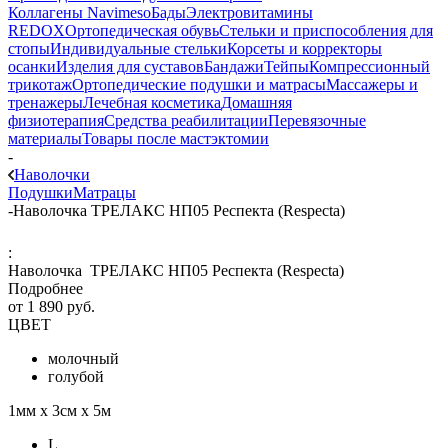
Коллагены Navimeso
Бады
Электровитамины
REDOX
Ортопедическая обувь
Стельки и приспособления для
стопы
Индивидуальные стельки
Корсеты и корректоры
осанки
Изделия для суставов
Бандажи
Тейпы
Компрессионный
трикотаж
Ортопедические подушки и матрасы
Массажеры и
тренажеры
Лечебная косметика
Домашняя
физиотерапия
Средства реабилитации
Перевязочные
материалы
Товары после мастэктомии
-
Наволочки
Подушки
Матрацы
-
Наволочка ТРЕЛАКС HП05 Респекта (Respecta)
:
Наволочка ТРЕЛАКС HП05 Респекта (Respecta)
Подробнее
от
1 890 руб.
ЦВЕТ
молочный
голубой
1мм х 3см х 5м
L