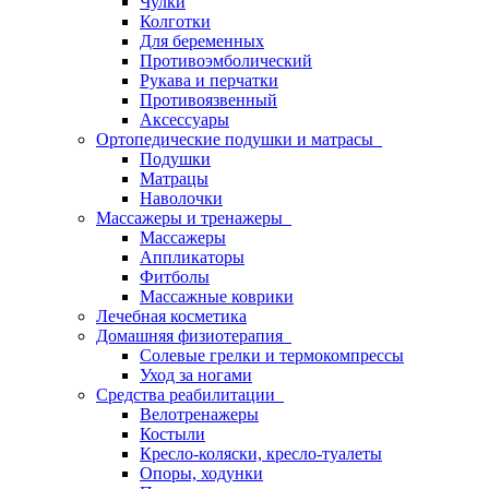
Чулки
Колготки
Для беременных
Противоэмболический
Рукава и перчатки
Противоязвенный
Аксессуары
Ортопедические подушки и матрасы
Подушки
Матрацы
Наволочки
Массажеры и тренажеры
Массажеры
Аппликаторы
Фитболы
Массажные коврики
Лечебная косметика
Домашняя физиотерапия
Солевые грелки и термокомпрессы
Уход за ногами
Средства реабилитации
Велотренажеры
Костыли
Кресло-коляски, кресло-туалеты
Опоры, ходунки