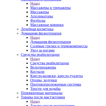
Назад
Массажеры и тренажеры
Массажеры
Аппликаторы
Фитболы
Массажные коврики
Лечебная косметика
Домашняя физиотерапия
Назад
Домашняя физиотерапия
Солевые грелки и термокомпрессы
Уход за ногами
Средства реабилитации
Назад
Средства реабилитации
Велотренажеры
Костыли
Кресло-коляски, кресло-туалеты
Опоры, ходунки
Противопролежневые системы
Трости для ходьбы
Перевязочные материалы
Товары после мастэктомии
Назад
Товары после мастэктомии