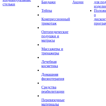
Бандажи
Акции
для по
стельки
издели
Тейпы
Полож
о
Компрессионный
дискон
трикотаж
програ
Ортопедические
подушки и
матрасы
Массажеры и
тренажеры
Лечебная
косметика
Домашняя
физиотерапия
Средства
реабилитации
Перевязочные
материалы