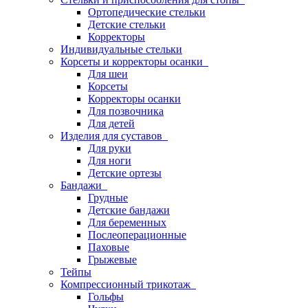
Ортопедические стельки
Детские стельки
Корректоры
Индивидуальные стельки
Корсеты и корректоры осанки
Для шеи
Корсеты
Корректоры осанки
Для позвочника
Для детей
Изделия для суставов
Для руки
Для ноги
Детские ортезы
Бандажи
Грудные
Детские бандажи
Для беременных
Послеоперационные
Паховые
Грыжевые
Тейпы
Компрессионный трикотаж
Гольфы