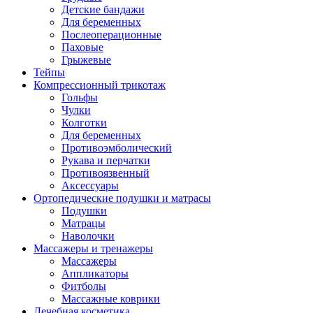
Детские бандажи
Для беременных
Послеоперационные
Паховые
Грыжевые
Тейпы
Компрессионный трикотаж
Гольфы
Чулки
Колготки
Для беременных
Противоэмболический
Рукава и перчатки
Противоязвенный
Аксессуары
Ортопедические подушки и матрасы
Подушки
Матрацы
Наволочки
Массажеры и тренажеры
Массажеры
Аппликаторы
Фитболы
Массажные коврики
Лечебная косметика