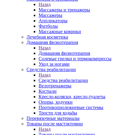
Назад
Массажеры и тренажеры
Массажеры
Аппликаторы
Фитболы
Массажные коврики
Лечебная косметика
Домашняя физиотерапия
Назад
Домашняя физиотерапия
Солевые грелки и термокомпрессы
Уход за ногами
Средства реабилитации
Назад
Средства реабилитации
Велотренажеры
Костыли
Кресло-коляски, кресло-туалеты
Опоры, ходунки
Противопролежневые системы
Трости для ходьбы
Перевязочные материалы
Товары после мастэктомии
Назад
Товары после мастэктомии