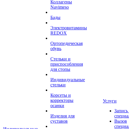
Коллагены
Navimeso
Бады
Электровитамины
REDOX
Ортопедическая
обувь
Стельки и
приспособления
для стопы
Индивидуальные
стельки
Корсеты и
корректоры
Услуги
осанки
Запись
Изделия для
специа
суставов
Вызов
специа
Индивидуальные