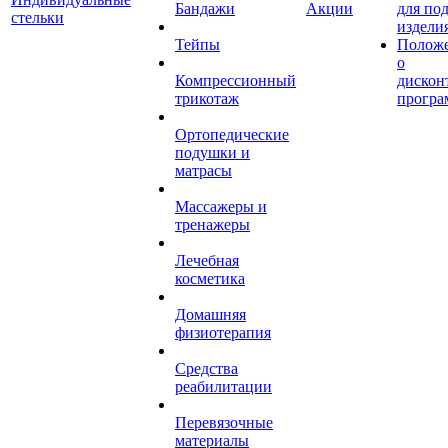
Бандажи
Акции
для по
стельки
издели
Тейпы
Полож
о
Компрессионный
дискон
трикотаж
програ
Ортопедические
подушки и
матрасы
Массажеры и
тренажеры
Лечебная
косметика
Домашняя
физиотерапия
Средства
реабилитации
Перевязочные
материалы