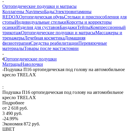
-
Ортопедические подушки и матрасы
Коллагены Navimeso
Бады
Электровитамины
REDOX
Ортопедическая обувь
Стельки и приспособления для
стопы
Индивидуальные стельки
Корсеты и корректоры
осанки
Изделия для суставов
Бандажи
Тейпы
Компрессионный
трикотаж
Ортопедические подушки и матрасы
Массажеры и
тренажеры
Лечебная косметика
Домашняя
физиотерапия
Средства реабилитации
Перевязочные
материалы
Товары после мастэктомии
-
Ортопедические подушки
Матрацы
Наволочки
-
Подушка П16 ортопедическая под голову на автомобильное
кресло TRELAX
:
Подушка П16 ортопедическая под голову на автомобильное
кресло TRELAX
Подробнее
от
2 618 руб.
3 490 руб.
-24.99%
Экономия
872 руб.
ЦВЕТ