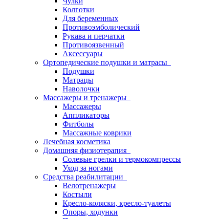
Чулки
Колготки
Для беременных
Противоэмболический
Рукава и перчатки
Противоязвенный
Аксессуары
Ортопедические подушки и матрасы
Подушки
Матрацы
Наволочки
Массажеры и тренажеры
Массажеры
Аппликаторы
Фитболы
Массажные коврики
Лечебная косметика
Домашняя физиотерапия
Солевые грелки и термокомпрессы
Уход за ногами
Средства реабилитации
Велотренажеры
Костыли
Кресло-коляски, кресло-туалеты
Опоры, ходунки