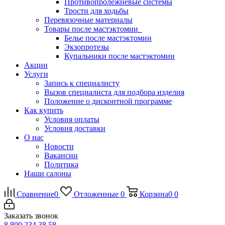
Противопролежневые системы
Трости для ходьбы
Перевязочные материалы
Товары после мастэктомии
Белье после мастэктомии
Экзопротезы
Купальники после мастэктомии
Акции
Услуги
Запись к специалисту
Вызов специалиста для подбора изделия
Положение о дисконтной программе
Как купить
Условия оплаты
Условия доставки
О нас
Новости
Вакансии
Политика
Наши салоны
Сравнение
0
Отложенные
0
Корзина
0
0
Заказать звонок
8 800 234 38 58