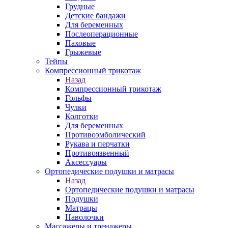
Грудные
Детские бандажи
Для беременных
Послеоперационные
Паховые
Грыжевые
Тейпы
Компрессионный трикотаж
Назад
Компрессионный трикотаж
Гольфы
Чулки
Колготки
Для беременных
Противоэмболический
Рукава и перчатки
Противоязвенный
Аксессуары
Ортопедические подушки и матрасы
Назад
Ортопедические подушки и матрасы
Подушки
Матрацы
Наволочки
Массажеры и тренажеры