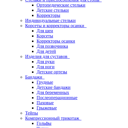
Ортопедические стельки
Детские стельки
Корректоры
Индивидуальные стельки
Корсеты и корректоры осанки
Для шеи
Корсеты
Корректоры осанки
Для позвочника
Для детей
Изделия для суставов
Для руки
Для ноги
Детские ортезы
Бандажи
Грудные
Детские бандажи
Для беременных
Послеоперационные
Паховые
Грыжевые
Тейпы
Компрессионный трикотаж
Гольфы