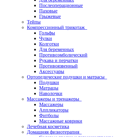
Послеоперационные
Паховые
Грыжевые
Тейпы
Компрессионный трикотаж
Гольфы
Чулки
Колготки
Для беременных
Противоэмболический
Рукава и перчатки
Противоязвенный
Аксессуары
Ортопедические подушки и матрасы
Подушки
Матрацы
Наволочки
Массажеры и тренажеры
Массажеры
Аппликаторы
Фитболы
Массажные коврики
Лечебная косметика
Домашняя физиотерапия