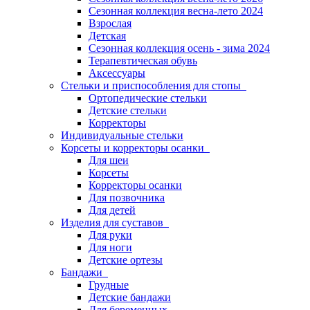
Сезонная коллекция весна-лето 2024
Взрослая
Детская
Сезонная коллекция осень - зима 2024
Терапевтическая обувь
Аксессуары
Стельки и приспособления для стопы
Ортопедические стельки
Детские стельки
Корректоры
Индивидуальные стельки
Корсеты и корректоры осанки
Для шеи
Корсеты
Корректоры осанки
Для позвочника
Для детей
Изделия для суставов
Для руки
Для ноги
Детские ортезы
Бандажи
Грудные
Детские бандажи
Для беременных