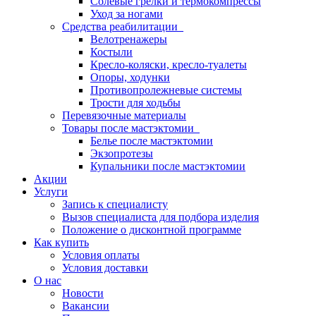
Солевые грелки и термокомпрессы
Уход за ногами
Средства реабилитации
Велотренажеры
Костыли
Кресло-коляски, кресло-туалеты
Опоры, ходунки
Противопролежневые системы
Трости для ходьбы
Перевязочные материалы
Товары после мастэктомии
Белье после мастэктомии
Экзопротезы
Купальники после мастэктомии
Акции
Услуги
Запись к специалисту
Вызов специалиста для подбора изделия
Положение о дисконтной программе
Как купить
Условия оплаты
Условия доставки
О нас
Новости
Вакансии