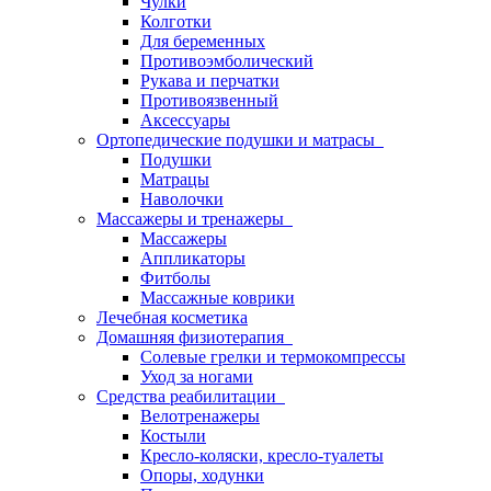
Чулки
Колготки
Для беременных
Противоэмболический
Рукава и перчатки
Противоязвенный
Аксессуары
Ортопедические подушки и матрасы
Подушки
Матрацы
Наволочки
Массажеры и тренажеры
Массажеры
Аппликаторы
Фитболы
Массажные коврики
Лечебная косметика
Домашняя физиотерапия
Солевые грелки и термокомпрессы
Уход за ногами
Средства реабилитации
Велотренажеры
Костыли
Кресло-коляски, кресло-туалеты
Опоры, ходунки