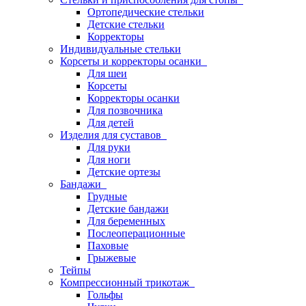
Ортопедические стельки
Детские стельки
Корректоры
Индивидуальные стельки
Корсеты и корректоры осанки
Для шеи
Корсеты
Корректоры осанки
Для позвочника
Для детей
Изделия для суставов
Для руки
Для ноги
Детские ортезы
Бандажи
Грудные
Детские бандажи
Для беременных
Послеоперационные
Паховые
Грыжевые
Тейпы
Компрессионный трикотаж
Гольфы