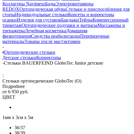
Коллагены Navimeso
Бады
Электровитамины
REDOX
Ортопедическая обувь
Стельки и приспособления для
стопы
Индивидуальные стельки
Корсеты и корректоры
осанки
Изделия для суставов
Бандажи
Тейпы
Компрессионный
трикотаж
Ортопедические подушки и матрасы
Массажеры и
тренажеры
Лечебная косметика
Домашняя
физиотерапия
Средства реабилитации
Перевязочные
материалы
Товары после мастэктомии
-
Ортопедические стельки
Детские стельки
Корректоры
-
Стельки BAUERFEIND GloboTec Junior детские
:
Стельки ортопедические GloboTec (O)
Подробнее
от
6 950 руб.
ЦВЕТ
1мм х 3см х 5м
36/37
38/39