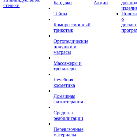
Бандажи
Акции
для по
стельки
издели
Тейпы
Полож
о
Компрессионный
дискон
трикотаж
програ
Ортопедические
подушки и
матрасы
Массажеры и
тренажеры
Лечебная
косметика
Домашняя
физиотерапия
Средства
реабилитации
Перевязочные
материалы