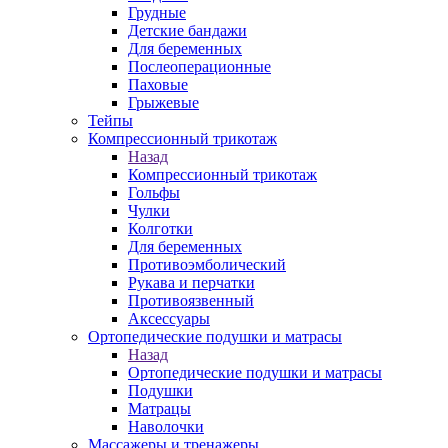
Грудные
Детские бандажи
Для беременных
Послеоперационные
Паховые
Грыжевые
Тейпы
Компрессионный трикотаж
Назад
Компрессионный трикотаж
Гольфы
Чулки
Колготки
Для беременных
Противоэмболический
Рукава и перчатки
Противоязвенный
Аксессуары
Ортопедические подушки и матрасы
Назад
Ортопедические подушки и матрасы
Подушки
Матрацы
Наволочки
Массажеры и тренажеры