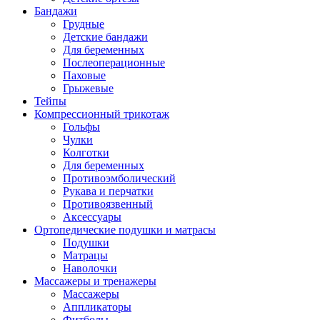
Бандажи
Грудные
Детские бандажи
Для беременных
Послеоперационные
Паховые
Грыжевые
Тейпы
Компрессионный трикотаж
Гольфы
Чулки
Колготки
Для беременных
Противоэмболический
Рукава и перчатки
Противоязвенный
Аксессуары
Ортопедические подушки и матрасы
Подушки
Матрацы
Наволочки
Массажеры и тренажеры
Массажеры
Аппликаторы
Фитболы