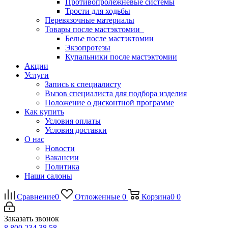
Противопролежневые системы
Трости для ходьбы
Перевязочные материалы
Товары после мастэктомии
Белье после мастэктомии
Экзопротезы
Купальники после мастэктомии
Акции
Услуги
Запись к специалисту
Вызов специалиста для подбора изделия
Положение о дисконтной программе
Как купить
Условия оплаты
Условия доставки
О нас
Новости
Вакансии
Политика
Наши салоны
Сравнение
0
Отложенные
0
Корзина
0
0
Заказать звонок
8 800 234 38 58