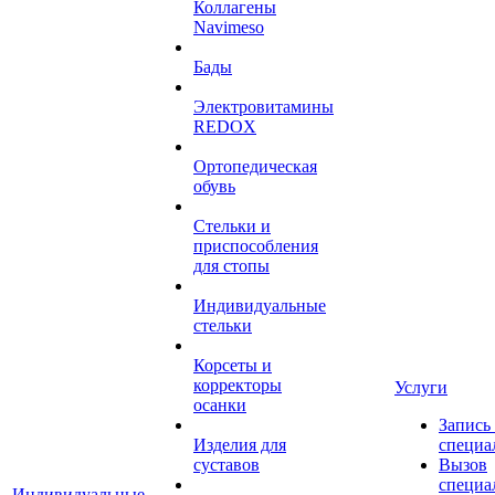
Коллагены
Navimeso
Бады
Электровитамины
REDOX
Ортопедическая
обувь
Стельки и
приспособления
для стопы
Индивидуальные
стельки
Корсеты и
корректоры
Услуги
осанки
Запись
Изделия для
специа
суставов
Вызов
специа
Индивидуальные