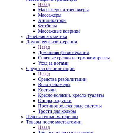
Назад
Массажеры и тренажеры
Массажеры
Аппликаторы
Фитболы
Массажные коврики
Лечебная косметика
Домашняя физиотерапия
Назад
Домашняя физиотерапия
Солевые грелки и термокомпрессы
Уход за ногами
Средства реабилитации
Назад
Средства реабилитации
Велотренажеры
Костыли
Кресло-коляски, кресло-туалеты
Опоры, ходунки
Противопролежневые системы
Трости для ходьбы
Перевязочные материалы
Товары после мастэктомии
Назад
Товары после мастэктомии