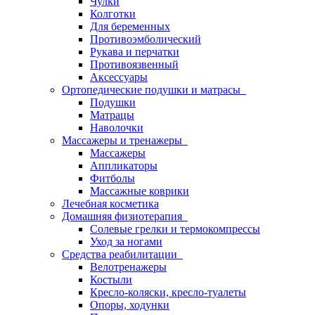
Чулки
Колготки
Для беременных
Противоэмболический
Рукава и перчатки
Противоязвенный
Аксессуары
Ортопедические подушки и матрасы
Подушки
Матрацы
Наволочки
Массажеры и тренажеры
Массажеры
Аппликаторы
Фитболы
Массажные коврики
Лечебная косметика
Домашняя физиотерапия
Солевые грелки и термокомпрессы
Уход за ногами
Средства реабилитации
Велотренажеры
Костыли
Кресло-коляски, кресло-туалеты
Опоры, ходунки