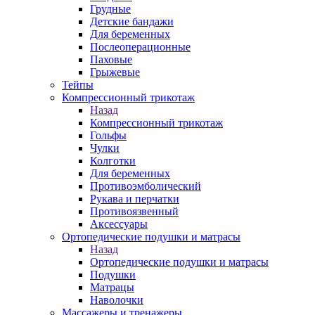
Грудные
Детские бандажи
Для беременных
Послеоперационные
Паховые
Грыжевые
Тейпы
Компрессионный трикотаж
Назад
Компрессионный трикотаж
Гольфы
Чулки
Колготки
Для беременных
Противоэмболический
Рукава и перчатки
Противоязвенный
Аксессуары
Ортопедические подушки и матрасы
Назад
Ортопедические подушки и матрасы
Подушки
Матрацы
Наволочки
Массажеры и тренажеры