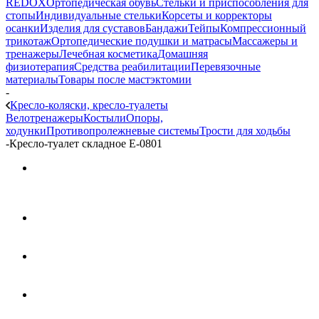
REDOX
Ортопедическая обувь
Стельки и приспособления для
стопы
Индивидуальные стельки
Корсеты и корректоры
осанки
Изделия для суставов
Бандажи
Тейпы
Компрессионный
трикотаж
Ортопедические подушки и матрасы
Массажеры и
тренажеры
Лечебная косметика
Домашняя
физиотерапия
Средства реабилитации
Перевязочные
материалы
Товары после мастэктомии
-
Кресло-коляски, кресло-туалеты
Велотренажеры
Костыли
Опоры,
ходунки
Противопролежневые системы
Трости для ходьбы
-
Кресло-туалет складное Е-0801