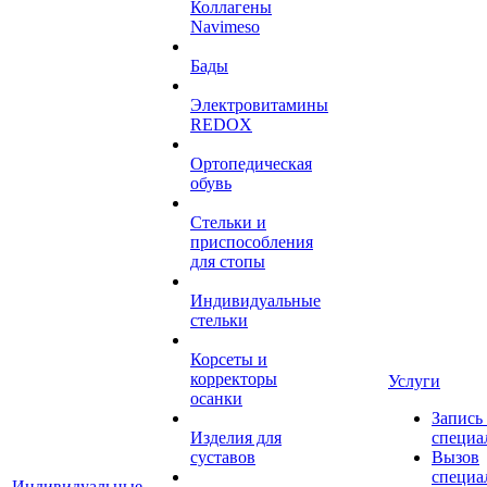
Коллагены
Navimeso
Бады
Электровитамины
REDOX
Ортопедическая
обувь
Стельки и
приспособления
для стопы
Индивидуальные
стельки
Корсеты и
корректоры
Услуги
осанки
Запись
Изделия для
специа
суставов
Вызов
специа
Индивидуальные