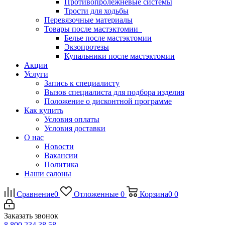
Противопролежневые системы
Трости для ходьбы
Перевязочные материалы
Товары после мастэктомии
Белье после мастэктомии
Экзопротезы
Купальники после мастэктомии
Акции
Услуги
Запись к специалисту
Вызов специалиста для подбора изделия
Положение о дисконтной программе
Как купить
Условия оплаты
Условия доставки
О нас
Новости
Вакансии
Политика
Наши салоны
Сравнение
0
Отложенные
0
Корзина
0
0
Заказать звонок
8 800 234 38 58