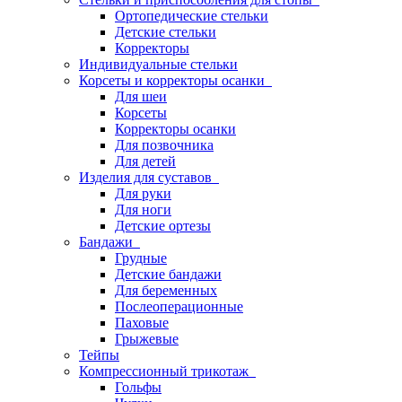
Ортопедические стельки
Детские стельки
Корректоры
Индивидуальные стельки
Корсеты и корректоры осанки
Для шеи
Корсеты
Корректоры осанки
Для позвочника
Для детей
Изделия для суставов
Для руки
Для ноги
Детские ортезы
Бандажи
Грудные
Детские бандажи
Для беременных
Послеоперационные
Паховые
Грыжевые
Тейпы
Компрессионный трикотаж
Гольфы