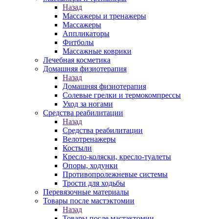
Назад
Массажеры и тренажеры
Массажеры
Аппликаторы
Фитболы
Массажные коврики
Лечебная косметика
Домашняя физиотерапия
Назад
Домашняя физиотерапия
Солевые грелки и термокомпрессы
Уход за ногами
Средства реабилитации
Назад
Средства реабилитации
Велотренажеры
Костыли
Кресло-коляски, кресло-туалеты
Опоры, ходунки
Противопролежневые системы
Трости для ходьбы
Перевязочные материалы
Товары после мастэктомии
Назад
Товары после мастэктомии