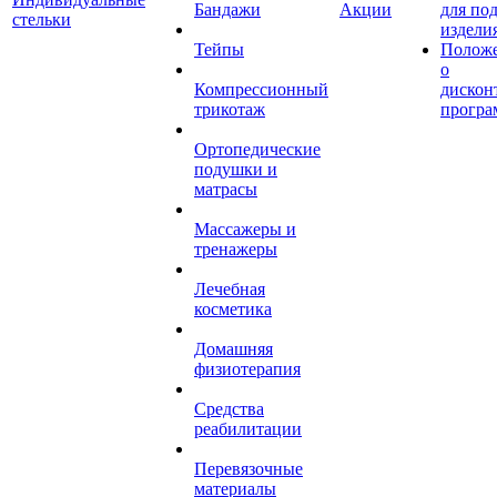
Бандажи
Акции
для по
стельки
издели
Тейпы
Полож
о
Компрессионный
дискон
трикотаж
програ
Ортопедические
подушки и
матрасы
Массажеры и
тренажеры
Лечебная
косметика
Домашняя
физиотерапия
Средства
реабилитации
Перевязочные
материалы