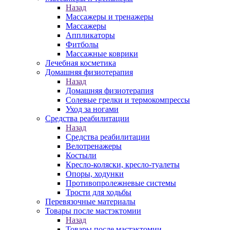
Назад
Массажеры и тренажеры
Массажеры
Аппликаторы
Фитболы
Массажные коврики
Лечебная косметика
Домашняя физиотерапия
Назад
Домашняя физиотерапия
Солевые грелки и термокомпрессы
Уход за ногами
Средства реабилитации
Назад
Средства реабилитации
Велотренажеры
Костыли
Кресло-коляски, кресло-туалеты
Опоры, ходунки
Противопролежневые системы
Трости для ходьбы
Перевязочные материалы
Товары после мастэктомии
Назад
Товары после мастэктомии