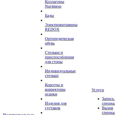
Коллагены
Navimeso
Бады
Электровитамины
REDOX
Ортопедическая
обувь
Стельки и
приспособления
для стопы
Индивидуальные
стельки
Корсеты и
корректоры
Услуги
осанки
Запись
Изделия для
специа
суставов
Вызов
специа
Индивидуальные