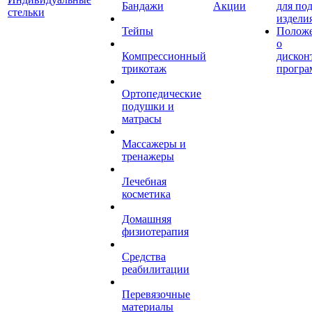
Бандажи
Акции
для по
стельки
издели
Тейпы
Полож
о
Компрессионный
дискон
трикотаж
програ
Ортопедические
подушки и
матрасы
Массажеры и
тренажеры
Лечебная
косметика
Домашняя
физиотерапия
Средства
реабилитации
Перевязочные
материалы