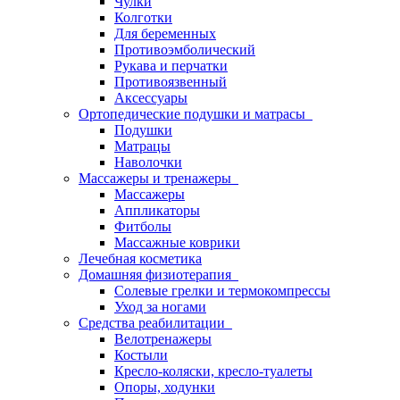
Чулки
Колготки
Для беременных
Противоэмболический
Рукава и перчатки
Противоязвенный
Аксессуары
Ортопедические подушки и матрасы
Подушки
Матрацы
Наволочки
Массажеры и тренажеры
Массажеры
Аппликаторы
Фитболы
Массажные коврики
Лечебная косметика
Домашняя физиотерапия
Солевые грелки и термокомпрессы
Уход за ногами
Средства реабилитации
Велотренажеры
Костыли
Кресло-коляски, кресло-туалеты
Опоры, ходунки