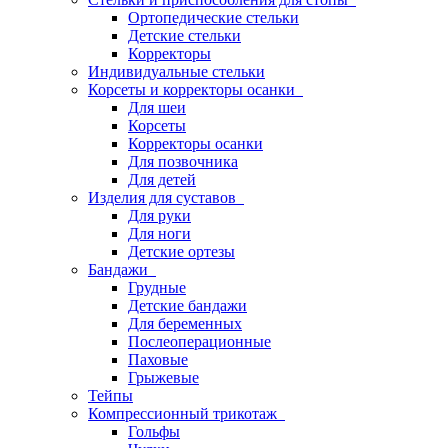
Ортопедические стельки
Детские стельки
Корректоры
Индивидуальные стельки
Корсеты и корректоры осанки
Для шеи
Корсеты
Корректоры осанки
Для позвочника
Для детей
Изделия для суставов
Для руки
Для ноги
Детские ортезы
Бандажи
Грудные
Детские бандажи
Для беременных
Послеоперационные
Паховые
Грыжевые
Тейпы
Компрессионный трикотаж
Гольфы