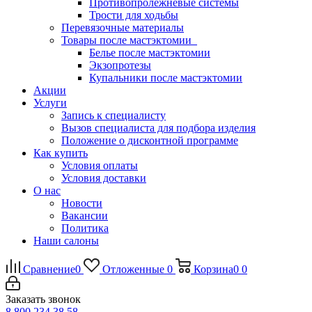
Противопролежневые системы
Трости для ходьбы
Перевязочные материалы
Товары после мастэктомии
Белье после мастэктомии
Экзопротезы
Купальники после мастэктомии
Акции
Услуги
Запись к специалисту
Вызов специалиста для подбора изделия
Положение о дисконтной программе
Как купить
Условия оплаты
Условия доставки
О нас
Новости
Вакансии
Политика
Наши салоны
Сравнение
0
Отложенные
0
Корзина
0
0
Заказать звонок
8 800 234 38 58