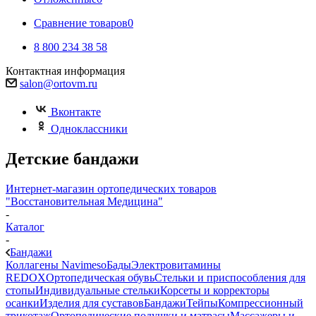
Сравнение товаров
0
8 800 234 38 58
Контактная информация
salon@ortovm.ru
Вконтакте
Одноклассники
Детские бандажи
Интернет-магазин ортопедических товаров
"Восстановительная Медицина"
-
Каталог
-
Бандажи
Коллагены Navimeso
Бады
Электровитамины
REDOX
Ортопедическая обувь
Стельки и приспособления для
стопы
Индивидуальные стельки
Корсеты и корректоры
осанки
Изделия для суставов
Бандажи
Тейпы
Компрессионный
трикотаж
Ортопедические подушки и матрасы
Массажеры и