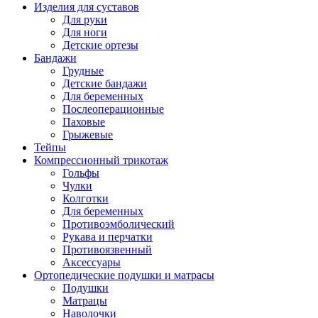
Изделия для суставов
Для руки
Для ноги
Детские ортезы
Бандажи
Грудные
Детские бандажи
Для беременных
Послеоперационные
Паховые
Грыжевые
Тейпы
Компрессионный трикотаж
Гольфы
Чулки
Колготки
Для беременных
Противоэмболический
Рукава и перчатки
Противоязвенный
Аксессуары
Ортопедические подушки и матрасы
Подушки
Матрацы
Наволочки