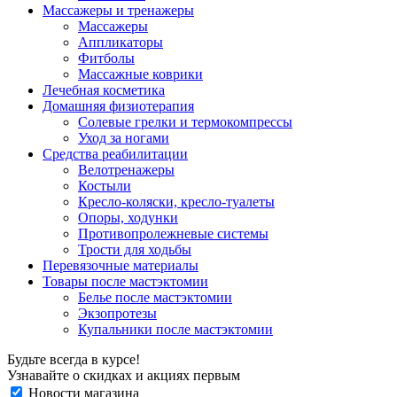
Массажеры и тренажеры
Массажеры
Аппликаторы
Фитболы
Массажные коврики
Лечебная косметика
Домашняя физиотерапия
Солевые грелки и термокомпрессы
Уход за ногами
Средства реабилитации
Велотренажеры
Костыли
Кресло-коляски, кресло-туалеты
Опоры, ходунки
Противопролежневые системы
Трости для ходьбы
Перевязочные материалы
Товары после мастэктомии
Белье после мастэктомии
Экзопротезы
Купальники после мастэктомии
Будьте всегда в курсе!
Узнавайте о скидках и акциях первым
Новости магазина