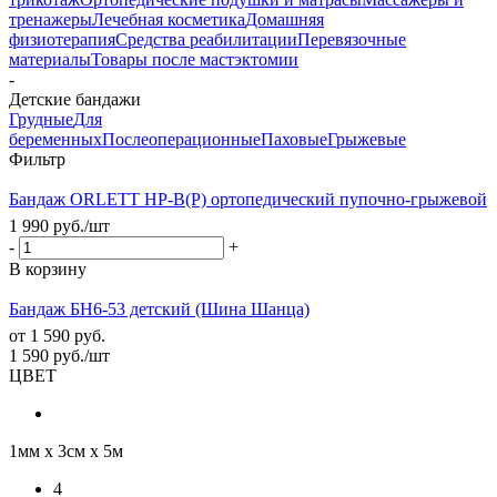
тренажеры
Лечебная косметика
Домашняя
физиотерапия
Средства реабилитации
Перевязочные
материалы
Товары после мастэктомии
-
Детские бандажи
Грудные
Для
беременных
Послеоперационные
Паховые
Грыжевые
Фильтр
Бандаж ORLETT HP-B(P) ортопедический пупочно-грыжевой
1 990
руб.
/шт
-
+
В корзину
Бандаж БН6-53 детский (Шина Шанца)
от
1 590 руб.
1 590
руб.
/шт
ЦВЕТ
1мм х 3см х 5м
4