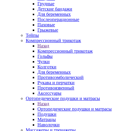
Грудные
Детские бандажи
Для беременных
Послеоперационные
Паховые
Грыжевые
Тейпы
Компрессионный трикотаж
Назад
Компрессионный трикотаж
Гольфы
Чулки
Колготки
Для беременных
Противоэмболический
Рукава и перчатки
Противоязвенный
Аксессуары
Ортопедические подушки и матрасы
Назад
Ортопедические подушки и матрасы
Подушки
Матрацы
Наволочки
Массажеры и тренажеры