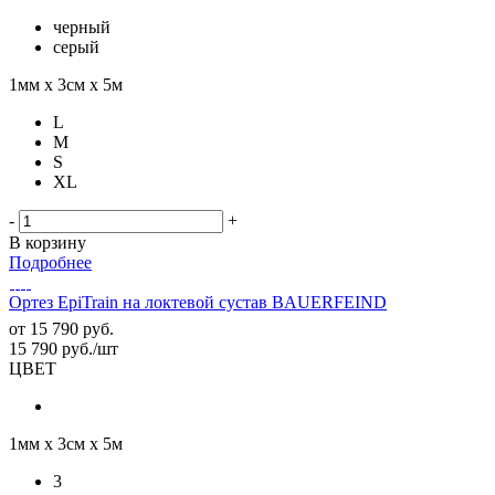
черный
серый
1мм х 3см х 5м
L
M
S
XL
-
+
В корзину
Подробнее
Ортез EpiTrain на локтевой сустав BAUERFEIND
от
15 790 руб.
15 790
руб.
/шт
ЦВЕТ
1мм х 3см х 5м
3