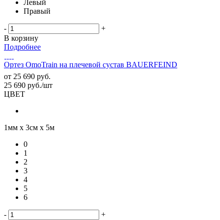
Левый
Правый
-
+
В корзину
Подробнее
Ортез OmoTrain на плечевой сустав BAUERFEIND
от
25 690 руб.
25 690
руб.
/шт
ЦВЕТ
1мм х 3см х 5м
0
1
2
3
4
5
6
-
+