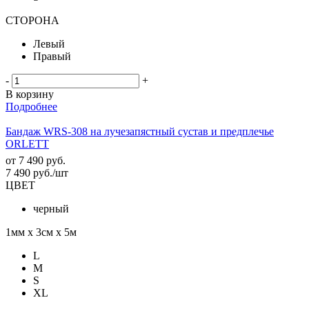
СТОРОНА
Левый
Правый
-
+
В корзину
Подробнее
Бандаж WRS-308 на лучезапястный сустав и предплечье
ORLETT
от
7 490 руб.
7 490
руб.
/шт
ЦВЕТ
черный
1мм х 3см х 5м
L
M
S
XL