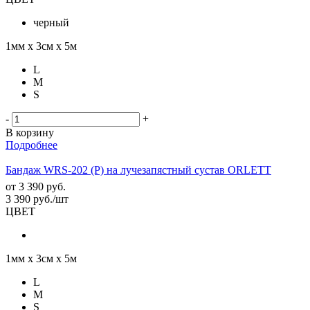
черный
1мм х 3см х 5м
L
M
S
-
+
В корзину
Подробнее
Бандаж WRS-202 (Р) на лучезапястный сустав ORLETT
от
3 390 руб.
3 390
руб.
/шт
ЦВЕТ
1мм х 3см х 5м
L
M
S