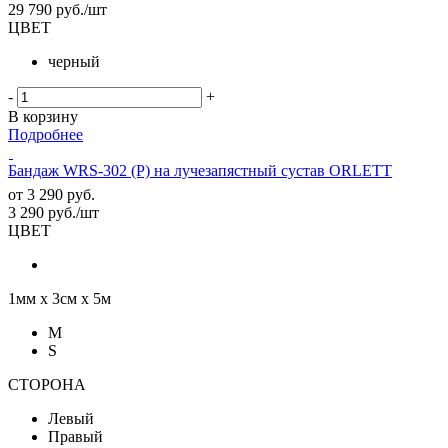
29 790
руб.
/шт
ЦВЕТ
черный
-
+
В корзину
Подробнее
Бандаж WRS-302 (P) на лучезапястный сустав ORLETT
от
3 290 руб.
3 290
руб.
/шт
ЦВЕТ
1мм х 3см х 5м
M
S
СТОРОНА
Левый
Правый