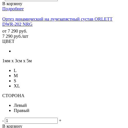
В корзину
Подробнее
Ортез динамический на лучезапястный сустав ORLETT
DWR-202 NRG
от
7 290 руб.
7 290
руб.
/шт
ЦВЕТ
1мм х 3см х 5м
L
M
S
XL
СТОРОНА
Левый
Правый
-
+
В корзину