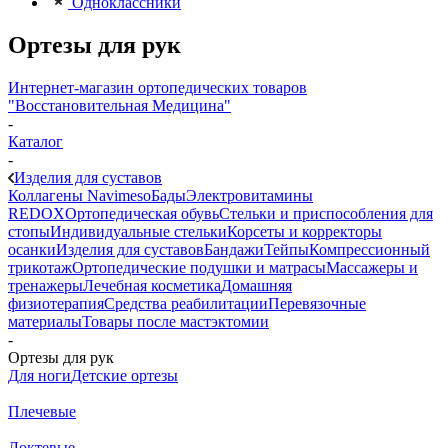
Одноклассники
Ортезы для рук
Интернет-магазин ортопедических товаров
"Восстановительная Медицина"
-
Каталог
-
Изделия для суставов
Коллагены Navimeso
Бады
Электровитамины
REDOX
Ортопедическая обувь
Стельки и приспособления для
стопы
Индивидуальные стельки
Корсеты и корректоры
осанки
Изделия для суставов
Бандажи
Тейпы
Компрессионный
трикотаж
Ортопедические подушки и матрасы
Массажеры и
тренажеры
Лечебная косметика
Домашняя
физиотерапия
Средства реабилитации
Перевязочные
материалы
Товары после мастэктомии
-
Ортезы для рук
Для ноги
Детские ортезы
Плечевые
Локтевые