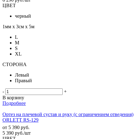
ЦВЕТ
черный
1мм х 3см х 5м
L
M
S
XL
СТОРОНА
Левый
Правый
-
+
В корзину
Подробнее
Ортез на плечевой сустав и руку (с ограничением отведения)
ORLETT RS-129
от
5 390 руб.
5 390
руб.
/шт
ЦВЕТ