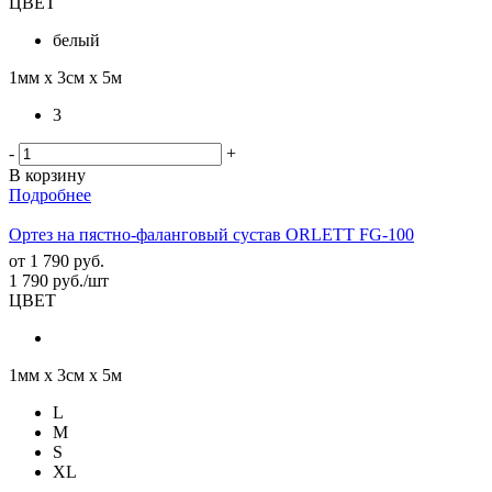
ЦВЕТ
белый
1мм х 3см х 5м
3
-
+
В корзину
Подробнее
Ортез на пястно-фаланговый сустав ORLETT FG-100
от
1 790 руб.
1 790
руб.
/шт
ЦВЕТ
1мм х 3см х 5м
L
M
S
XL