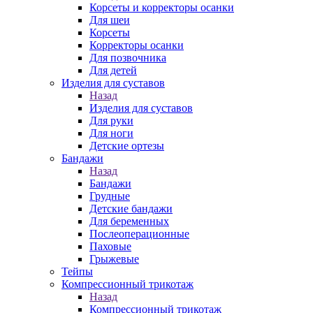
Корсеты и корректоры осанки
Для шеи
Корсеты
Корректоры осанки
Для позвочника
Для детей
Изделия для суставов
Назад
Изделия для суставов
Для руки
Для ноги
Детские ортезы
Бандажи
Назад
Бандажи
Грудные
Детские бандажи
Для беременных
Послеоперационные
Паховые
Грыжевые
Тейпы
Компрессионный трикотаж
Назад
Компрессионный трикотаж