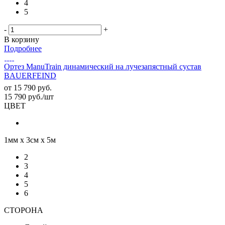
4
5
-
+
В корзину
Подробнее
Ортез ManuTrain динамический на лучезапястный сустав
BAUERFEIND
от
15 790 руб.
15 790
руб.
/шт
ЦВЕТ
1мм х 3см х 5м
2
3
4
5
6
СТОРОНА