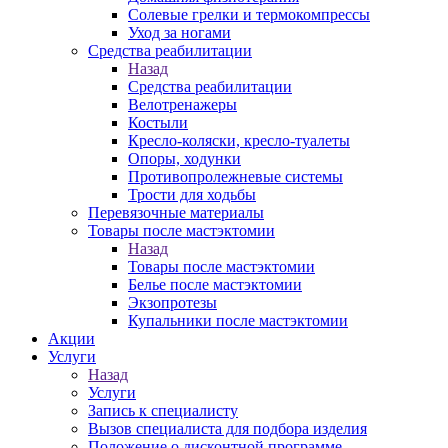
Солевые грелки и термокомпрессы
Уход за ногами
Средства реабилитации
Назад
Средства реабилитации
Велотренажеры
Костыли
Кресло-коляски, кресло-туалеты
Опоры, ходунки
Противопролежневые системы
Трости для ходьбы
Перевязочные материалы
Товары после мастэктомии
Назад
Товары после мастэктомии
Белье после мастэктомии
Экзопротезы
Купальники после мастэктомии
Акции
Услуги
Назад
Услуги
Запись к специалисту
Вызов специалиста для подбора изделия
Положение о дисконтной программе