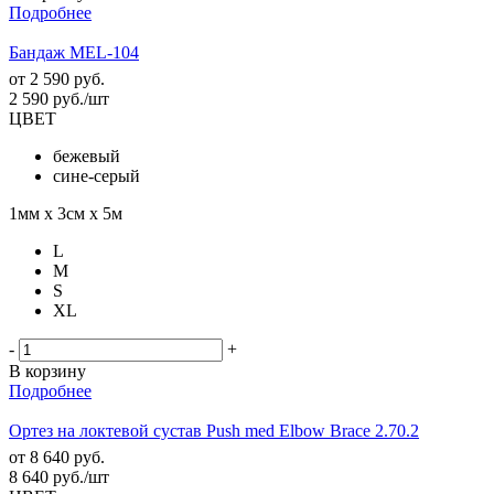
Подробнее
Бандаж MEL-104
от
2 590 руб.
2 590
руб.
/шт
ЦВЕТ
бежевый
сине-серый
1мм х 3см х 5м
L
M
S
XL
-
+
В корзину
Подробнее
Ортез на локтевой сустав Push med Elbow Brace 2.70.2
от
8 640 руб.
8 640
руб.
/шт