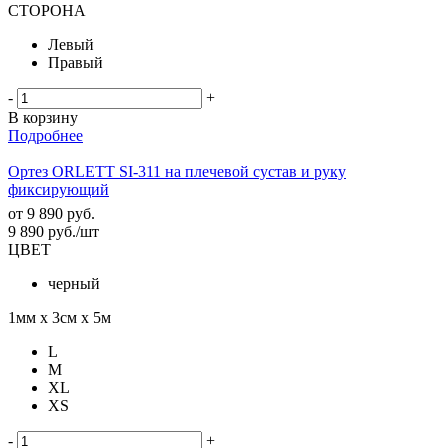
СТОРОНА
Левый
Правый
-
+
В корзину
Подробнее
Ортез ORLETT SI-311 на плечевой сустав и руку
фиксирующий
от
9 890 руб.
9 890
руб.
/шт
ЦВЕТ
черный
1мм х 3см х 5м
L
M
XL
XS
-
+