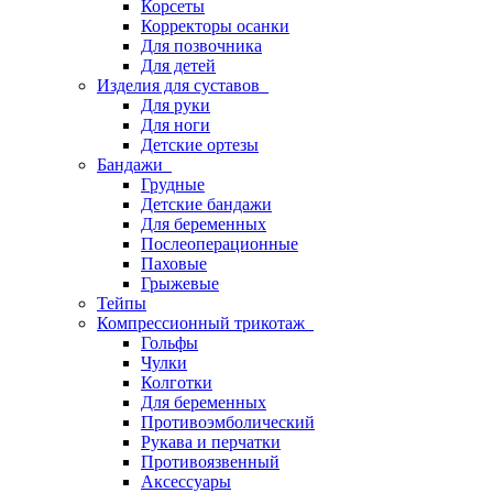
Корсеты
Корректоры осанки
Для позвочника
Для детей
Изделия для суставов
Для руки
Для ноги
Детские ортезы
Бандажи
Грудные
Детские бандажи
Для беременных
Послеоперационные
Паховые
Грыжевые
Тейпы
Компрессионный трикотаж
Гольфы
Чулки
Колготки
Для беременных
Противоэмболический
Рукава и перчатки
Противоязвенный
Аксессуары