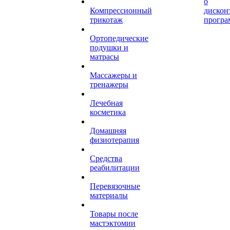
о
Компрессионный
дискон
трикотаж
програ
Ортопедические
подушки и
матрасы
Массажеры и
тренажеры
Лечебная
косметика
Домашняя
физиотерапия
Средства
реабилитации
Перевязочные
материалы
Товары после
мастэктомии