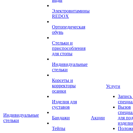
Бады
Электровитамины
REDOX
Ортопедическая
обувь
Стельки и
приспособления
для стопы
Индивидуальные
стельки
Корсеты и
корректоры
Услуги
осанки
Запись
Изделия для
специа
суставов
Вызов
специа
Индивидуальные
Бандажи
Акции
для по
стельки
издели
Тейпы
Полож