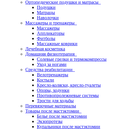
Ортопедические подушки и матрасы
Подушки
Матрацы
Наволочки
Массажеры и тренажеры
Массажеры
Аппликаторы
Фитболы
Массажные коврики
Лечебная косметика
Домашняя физиотерапия
Солевые грелки и термокомпрессы
Уход за ногами
Средства реабилитации
Велотренажеры
Костыли
Кресло-коляски, кресло-туалеты
Опоры, ходунки
Противопролежневые системы
Трости для ходьбы
Перевязочные материалы
Товары после мастэктомии
Белье после мастэктомии
Экзопротезы
Купальники после мастэктомии