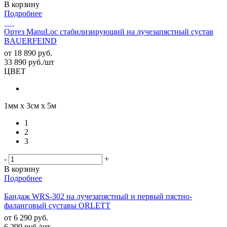
В корзину
Подробнее
Ортез ManuLoc стабилизирующий на лучезапястный сустав
BAUERFEIND
от
18 890 руб.
33 890
руб.
/шт
ЦВЕТ
1мм х 3см х 5м
1
2
3
-
+
В корзину
Подробнее
Бандаж WRS-302 на лучезапястный и первый пястно-
фаланговый суставы ORLETT
от
6 290 руб.
6 290
руб.
/шт