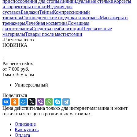
приспособления для стопы
Индивидуальные стельки
Корсеты
и корректоры осанки
Изделия для
суставов
Бандажи
Тейпы
Компрессионный
трикотаж
Ортопедические подушки и матрасы
Массажеры и
тренажеры
Лечебная косметика
Домашняя
физиотерапия
Средства реабилитации
Перевязочные
материалы
Товары после мастэктомии
-
Расческа redox
НОВИНКА
:
Расческа redox
от
7 000 руб.
1мм х 3см х 5м
Универсальный
Поделиться
Цена действительна только для интернет-магазина и может
отличаться от цен в розничных магазинах
Описание
Как купить
Оплата