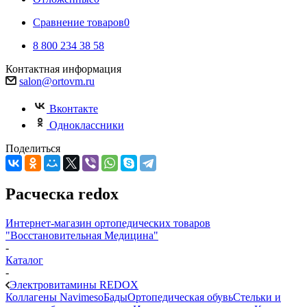
Сравнение товаров
0
8 800 234 38 58
Контактная информация
salon@ortovm.ru
Вконтакте
Одноклассники
Поделиться
Расческа redox
Интернет-магазин ортопедических товаров
"Восстановительная Медицина"
-
Каталог
-
Электровитамины REDOX
Коллагены Navimeso
Бады
Ортопедическая обувь
Стельки и