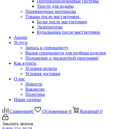
Противопролежневые системы
Трости для ходьбы
Перевязочные материалы
Товары после мастэктомии
Белье после мастэктомии
Экзопротезы
Купальники после мастэктомии
Акции
Услуги
Запись к специалисту
Вызов специалиста для подбора изделия
Положение о дисконтной программе
Как купить
Условия оплаты
Условия доставки
О нас
Новости
Вакансии
Политика
Наши салоны
Сравнение
0
Отложенные
0
Корзина
0
0
Заказать звонок
8 800 234 38 58