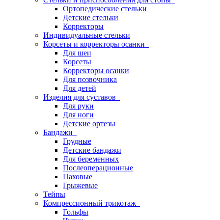
Ортопедические стельки
Детские стельки
Корректоры
Индивидуальные стельки
Корсеты и корректоры осанки
Для шеи
Корсеты
Корректоры осанки
Для позвочника
Для детей
Изделия для суставов
Для руки
Для ноги
Детские ортезы
Бандажи
Грудные
Детские бандажи
Для беременных
Послеоперационные
Паховые
Грыжевые
Тейпы
Компрессионный трикотаж
Гольфы