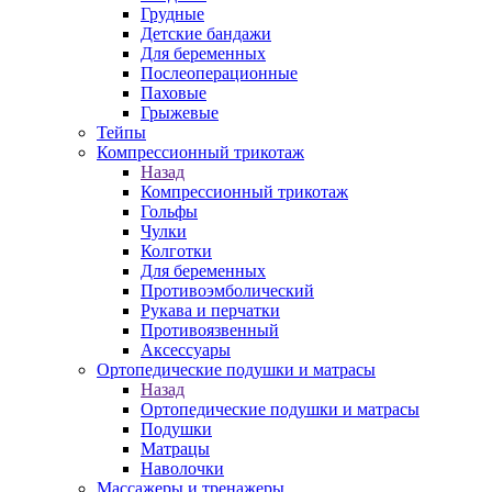
Грудные
Детские бандажи
Для беременных
Послеоперационные
Паховые
Грыжевые
Тейпы
Компрессионный трикотаж
Назад
Компрессионный трикотаж
Гольфы
Чулки
Колготки
Для беременных
Противоэмболический
Рукава и перчатки
Противоязвенный
Аксессуары
Ортопедические подушки и матрасы
Назад
Ортопедические подушки и матрасы
Подушки
Матрацы
Наволочки
Массажеры и тренажеры