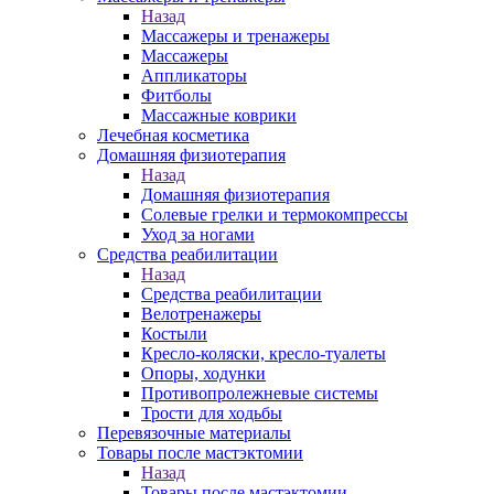
Назад
Массажеры и тренажеры
Массажеры
Аппликаторы
Фитболы
Массажные коврики
Лечебная косметика
Домашняя физиотерапия
Назад
Домашняя физиотерапия
Солевые грелки и термокомпрессы
Уход за ногами
Средства реабилитации
Назад
Средства реабилитации
Велотренажеры
Костыли
Кресло-коляски, кресло-туалеты
Опоры, ходунки
Противопролежневые системы
Трости для ходьбы
Перевязочные материалы
Товары после мастэктомии
Назад
Товары после мастэктомии