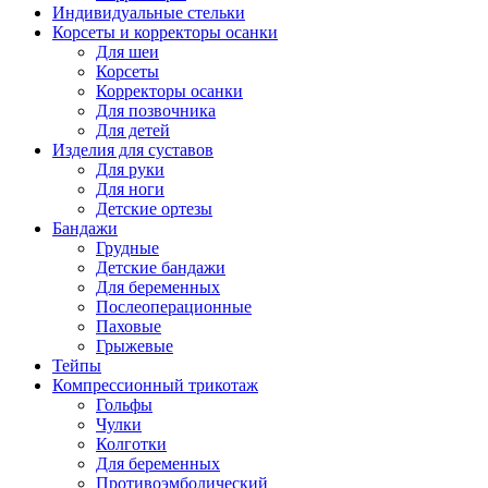
Индивидуальные стельки
Корсеты и корректоры осанки
Для шеи
Корсеты
Корректоры осанки
Для позвочника
Для детей
Изделия для суставов
Для руки
Для ноги
Детские ортезы
Бандажи
Грудные
Детские бандажи
Для беременных
Послеоперационные
Паховые
Грыжевые
Тейпы
Компрессионный трикотаж
Гольфы
Чулки
Колготки
Для беременных
Противоэмболический