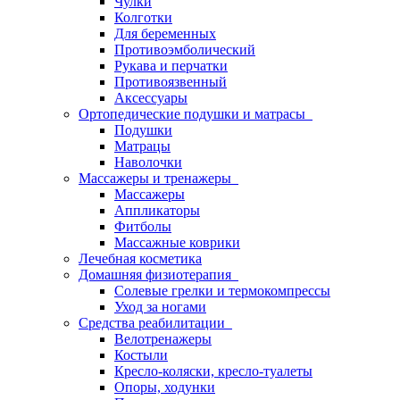
Чулки
Колготки
Для беременных
Противоэмболический
Рукава и перчатки
Противоязвенный
Аксессуары
Ортопедические подушки и матрасы
Подушки
Матрацы
Наволочки
Массажеры и тренажеры
Массажеры
Аппликаторы
Фитболы
Массажные коврики
Лечебная косметика
Домашняя физиотерапия
Солевые грелки и термокомпрессы
Уход за ногами
Средства реабилитации
Велотренажеры
Костыли
Кресло-коляски, кресло-туалеты
Опоры, ходунки