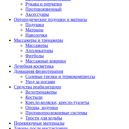
Рукава и перчатки
Противоязвенный
Аксессуары
Ортопедические подушки и матрасы
Подушки
Матрацы
Наволочки
Массажеры и тренажеры
Массажеры
Аппликаторы
Фитболы
Массажные коврики
Лечебная косметика
Домашняя физиотерапия
Солевые грелки и термокомпрессы
Уход за ногами
Средства реабилитации
Велотренажеры
Костыли
Кресло-коляски, кресло-туалеты
Опоры, ходунки
Противопролежневые системы
Трости для ходьбы
Перевязочные материалы
Товары после мастэктомии