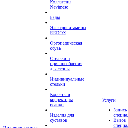
Коллагены
Navimeso
Бады
Электровитамины
REDOX
Ортопедическая
обувь
Стельки и
приспособления
для стопы
Индивидуальные
стельки
Корсеты и
корректоры
Услуги
осанки
Запись
Изделия для
специа
суставов
Вызов
специа
Индивидуальные