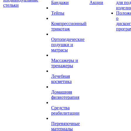
Бандажи
Акции
для по
стельки
издели
Тейпы
Полож
о
Компрессионный
дискон
трикотаж
програ
Ортопедические
подушки и
матрасы
Массажеры и
тренажеры
Лечебная
косметика
Домашняя
физиотерапия
Средства
реабилитации
Перевязочные
материалы