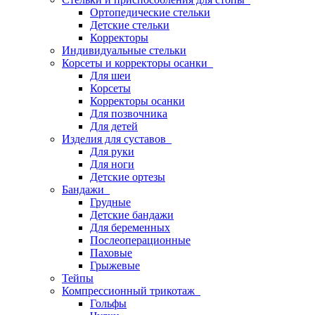
Ортопедические стельки
Детские стельки
Корректоры
Индивидуальные стельки
Корсеты и корректоры осанки
Для шеи
Корсеты
Корректоры осанки
Для позвочника
Для детей
Изделия для суставов
Для руки
Для ноги
Детские ортезы
Бандажи
Грудные
Детские бандажи
Для беременных
Послеоперационные
Паховые
Грыжевые
Тейпы
Компрессионный трикотаж
Гольфы