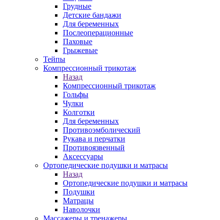
Грудные
Детские бандажи
Для беременных
Послеоперационные
Паховые
Грыжевые
Тейпы
Компрессионный трикотаж
Назад
Компрессионный трикотаж
Гольфы
Чулки
Колготки
Для беременных
Противоэмболический
Рукава и перчатки
Противоязвенный
Аксессуары
Ортопедические подушки и матрасы
Назад
Ортопедические подушки и матрасы
Подушки
Матрацы
Наволочки
Массажеры и тренажеры