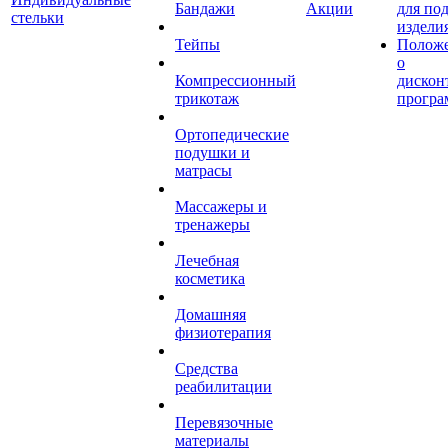
Бандажи
Акции
для по
стельки
издели
Тейпы
Полож
о
Компрессионный
дискон
трикотаж
програ
Ортопедические
подушки и
матрасы
Массажеры и
тренажеры
Лечебная
косметика
Домашняя
физиотерапия
Средства
реабилитации
Перевязочные
материалы