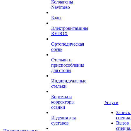
Коллагены
Navimeso
Бады
Электровитамины
REDOX
Ортопедическая
обувь
Стельки и
приспособления
для стопы
Индивидуальные
стельки
Корсеты и
корректоры
Услуги
осанки
Запись
Изделия для
специа
суставов
Вызов
специа
Индивидуальные