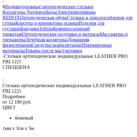
-
Индивидуальные ортопедические стельки
Коллагены Navimeso
Бады
Электровитамины
REDOX
Ортопедическая обувь
Стельки и приспособления для
стопы
Корсеты и корректоры осанки
Изделия для
суставов
Бандажи
Тейпы
Компрессионный
трикотаж
Ортопедические подушки и матрасы
Массажеры и
тренажеры
Лечебная косметика
Домашняя
физиотерапия
Средства реабилитации
Перевязочные
материалы
Товары после мастэктомии
-
Стельки ортопедические индивидуальные LEATHER PRO
FBL1221
СПЕЦЦЕНА
:
Стельки ортопедические индивидуальные LEATHER PRO
FBL1221
Подробнее
от
12 190 руб.
ЦВЕТ
бежевый
1мм х 3см х 5м