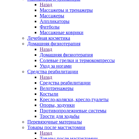
Назад
Массажеры и тренажеры
Массажеры
Аппликаторы
Фитболы
Массажные коврики
Лечебная косметика
Домашняя физиотерапия
Назад
Домашняя физиотерапия
Солевые грелки и термокомпрессы
Уход за ногами
Средства реабилитации
Назад
Средства реабилитации
Велотренажеры
Костыли
Кресло-коляски, кресло-туалеты
Опоры, ходунки
Противопролежневые системы
Трости для ходьбы
Перевязочные материалы
Товары после мастэктомии
Назад
Товары после мастэктомии