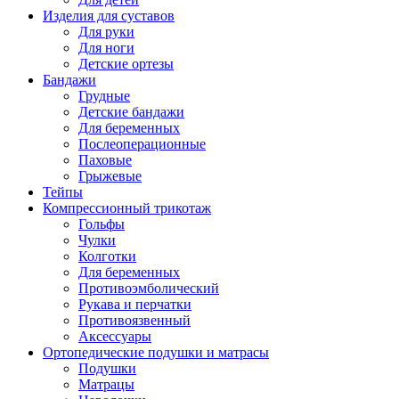
Изделия для суставов
Для руки
Для ноги
Детские ортезы
Бандажи
Грудные
Детские бандажи
Для беременных
Послеоперационные
Паховые
Грыжевые
Тейпы
Компрессионный трикотаж
Гольфы
Чулки
Колготки
Для беременных
Противоэмболический
Рукава и перчатки
Противоязвенный
Аксессуары
Ортопедические подушки и матрасы
Подушки
Матрацы