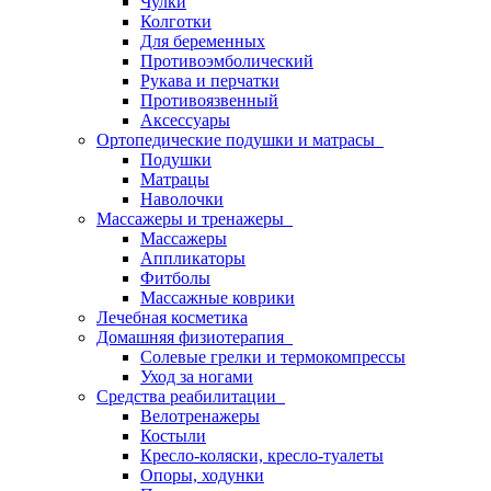
Чулки
Колготки
Для беременных
Противоэмболический
Рукава и перчатки
Противоязвенный
Аксессуары
Ортопедические подушки и матрасы
Подушки
Матрацы
Наволочки
Массажеры и тренажеры
Массажеры
Аппликаторы
Фитболы
Массажные коврики
Лечебная косметика
Домашняя физиотерапия
Солевые грелки и термокомпрессы
Уход за ногами
Средства реабилитации
Велотренажеры
Костыли
Кресло-коляски, кресло-туалеты
Опоры, ходунки