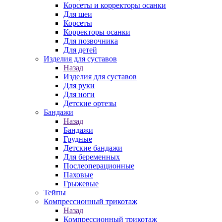
Корсеты и корректоры осанки
Для шеи
Корсеты
Корректоры осанки
Для позвочника
Для детей
Изделия для суставов
Назад
Изделия для суставов
Для руки
Для ноги
Детские ортезы
Бандажи
Назад
Бандажи
Грудные
Детские бандажи
Для беременных
Послеоперационные
Паховые
Грыжевые
Тейпы
Компрессионный трикотаж
Назад
Компрессионный трикотаж