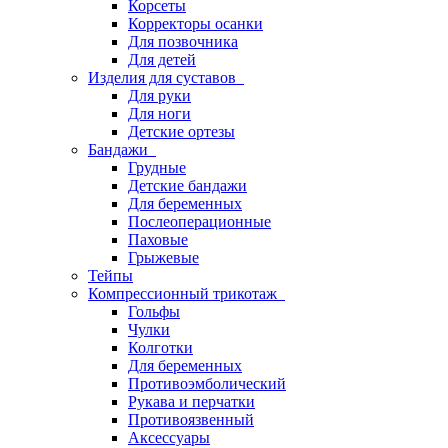
Корсеты
Корректоры осанки
Для позвочника
Для детей
Изделия для суставов
Для руки
Для ноги
Детские ортезы
Бандажи
Грудные
Детские бандажи
Для беременных
Послеоперационные
Паховые
Грыжевые
Тейпы
Компрессионный трикотаж
Гольфы
Чулки
Колготки
Для беременных
Противоэмболический
Рукава и перчатки
Противоязвенный
Аксессуары