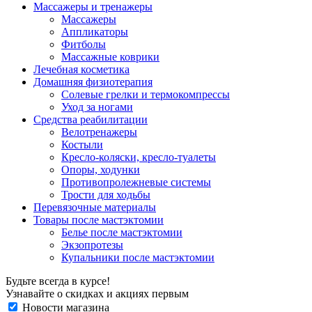
Массажеры и тренажеры
Массажеры
Аппликаторы
Фитболы
Массажные коврики
Лечебная косметика
Домашняя физиотерапия
Солевые грелки и термокомпрессы
Уход за ногами
Средства реабилитации
Велотренажеры
Костыли
Кресло-коляски, кресло-туалеты
Опоры, ходунки
Противопролежневые системы
Трости для ходьбы
Перевязочные материалы
Товары после мастэктомии
Белье после мастэктомии
Экзопротезы
Купальники после мастэктомии
Будьте всегда в курсе!
Узнавайте о скидках и акциях первым
Новости магазина