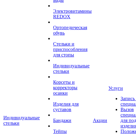
Бады
Электровитамины
REDOX
Ортопедическая
обувь
Стельки и
приспособления
для стопы
Индивидуальные
стельки
Корсеты и
корректоры
Услуги
осанки
Запись
Изделия для
специа
суставов
Вызов
специа
Индивидуальные
Бандажи
Акции
для по
стельки
издели
Тейпы
Полож