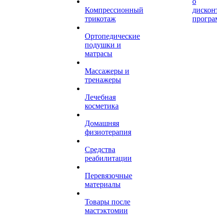
о
Компрессионный
дискон
трикотаж
програ
Ортопедические
подушки и
матрасы
Массажеры и
тренажеры
Лечебная
косметика
Домашняя
физиотерапия
Средства
реабилитации
Перевязочные
материалы
Товары после
мастэктомии