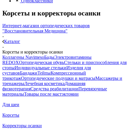
Одноклассники
Корсеты и корректоры осанки
Интернет-магазин ортопедических товаров
"Восстановительная Медицина"
-
Каталог
-
Корсеты и корректоры осанки
Коллагены Navimeso
Бады
Электровитамины
REDOX
Ортопедическая обувь
Стельки и приспособления для
стопы
Индивидуальные стельки
Изделия для
суставов
Бандажи
Тейпы
Компрессионный
трикотаж
Ортопедические подушки и матрасы
Массажеры и
тренажеры
Лечебная косметика
Домашняя
физиотерапия
Средства реабилитации
Перевязочные
материалы
Товары после мастэктомии
Для шеи
Корсеты
Корректоры осанки