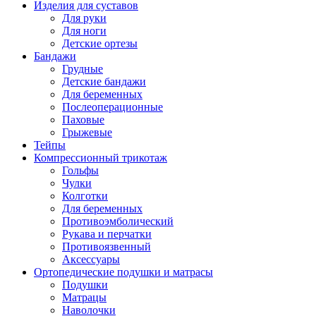
Изделия для суставов
Для руки
Для ноги
Детские ортезы
Бандажи
Грудные
Детские бандажи
Для беременных
Послеоперационные
Паховые
Грыжевые
Тейпы
Компрессионный трикотаж
Гольфы
Чулки
Колготки
Для беременных
Противоэмболический
Рукава и перчатки
Противоязвенный
Аксессуары
Ортопедические подушки и матрасы
Подушки
Матрацы
Наволочки