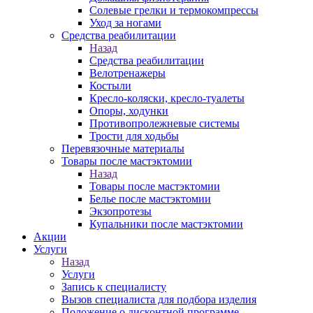
Солевые грелки и термокомпрессы
Уход за ногами
Средства реабилитации
Назад
Средства реабилитации
Велотренажеры
Костыли
Кресло-коляски, кресло-туалеты
Опоры, ходунки
Противопролежневые системы
Трости для ходьбы
Перевязочные материалы
Товары после мастэктомии
Назад
Товары после мастэктомии
Белье после мастэктомии
Экзопротезы
Купальники после мастэктомии
Акции
Услуги
Назад
Услуги
Запись к специалисту
Вызов специалиста для подбора изделия
Положение о дисконтной программе