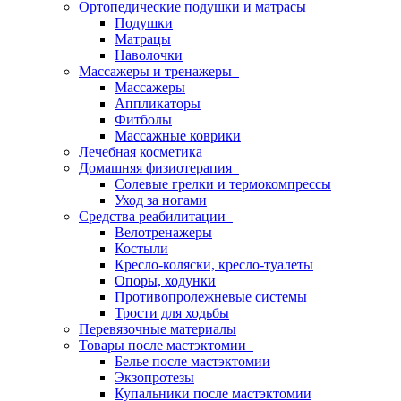
Ортопедические подушки и матрасы
Подушки
Матрацы
Наволочки
Массажеры и тренажеры
Массажеры
Аппликаторы
Фитболы
Массажные коврики
Лечебная косметика
Домашняя физиотерапия
Солевые грелки и термокомпрессы
Уход за ногами
Средства реабилитации
Велотренажеры
Костыли
Кресло-коляски, кресло-туалеты
Опоры, ходунки
Противопролежневые системы
Трости для ходьбы
Перевязочные материалы
Товары после мастэктомии
Белье после мастэктомии
Экзопротезы
Купальники после мастэктомии