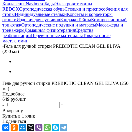
Коллагены Navimeso
Бады
Электровитамины
REDOX
Ортопедическая обувь
Стельки и приспособления для
стопы
Индивидуальные стельки
Корсеты и корректоры
осанки
Изделия для суставов
Бандажи
Тейпы
Компрессионный
трикотаж
Ортопедические подушки и матрасы
Массажеры и
тренажеры
Домашняя физиотерапия
Средства
реабилитации
Перевязочные материалы
Товары после
мастэктомии
-
Гель для ручной стирки PREBIOTIC CLEAN GEL ELIVA
(250 мл)
Гель для ручной стирки PREBIOTIC CLEAN GEL ELIVA (250
мл)
Подробнее
649
руб.
/шт
-
+
В корзину
Купить в 1 клик
Поделиться