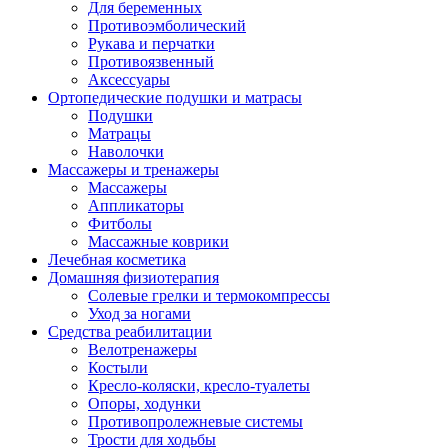
Для беременных
Противоэмболический
Рукава и перчатки
Противоязвенный
Аксессуары
Ортопедические подушки и матрасы
Подушки
Матрацы
Наволочки
Массажеры и тренажеры
Массажеры
Аппликаторы
Фитболы
Массажные коврики
Лечебная косметика
Домашняя физиотерапия
Солевые грелки и термокомпрессы
Уход за ногами
Средства реабилитации
Велотренажеры
Костыли
Кресло-коляски, кресло-туалеты
Опоры, ходунки
Противопролежневые системы
Трости для ходьбы