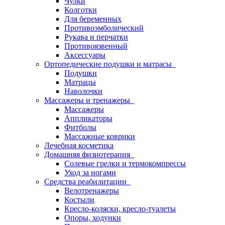
Чулки
Колготки
Для беременных
Противоэмболический
Рукава и перчатки
Противоязвенный
Аксессуары
Ортопедические подушки и матрасы
Подушки
Матрацы
Наволочки
Массажеры и тренажеры
Массажеры
Аппликаторы
Фитболы
Массажные коврики
Лечебная косметика
Домашняя физиотерапия
Солевые грелки и термокомпрессы
Уход за ногами
Средства реабилитации
Велотренажеры
Костыли
Кресло-коляски, кресло-туалеты
Опоры, ходунки