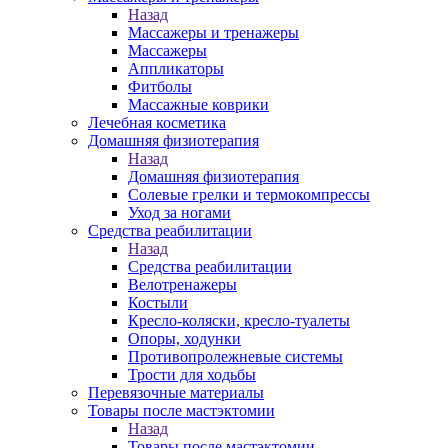
Назад
Массажеры и тренажеры
Массажеры
Аппликаторы
Фитболы
Массажные коврики
Лечебная косметика
Домашняя физиотерапия
Назад
Домашняя физиотерапия
Солевые грелки и термокомпрессы
Уход за ногами
Средства реабилитации
Назад
Средства реабилитации
Велотренажеры
Костыли
Кресло-коляски, кресло-туалеты
Опоры, ходунки
Противопролежневые системы
Трости для ходьбы
Перевязочные материалы
Товары после мастэктомии
Назад
Товары после мастэктомии