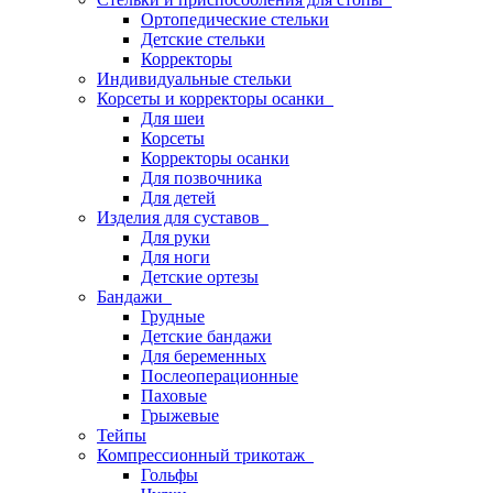
Ортопедические стельки
Детские стельки
Корректоры
Индивидуальные стельки
Корсеты и корректоры осанки
Для шеи
Корсеты
Корректоры осанки
Для позвочника
Для детей
Изделия для суставов
Для руки
Для ноги
Детские ортезы
Бандажи
Грудные
Детские бандажи
Для беременных
Послеоперационные
Паховые
Грыжевые
Тейпы
Компрессионный трикотаж
Гольфы