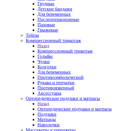
Грудные
Детские бандажи
Для беременных
Послеоперационные
Паховые
Грыжевые
Тейпы
Компрессионный трикотаж
Назад
Компрессионный трикотаж
Гольфы
Чулки
Колготки
Для беременных
Противоэмболический
Рукава и перчатки
Противоязвенный
Аксессуары
Ортопедические подушки и матрасы
Назад
Ортопедические подушки и матрасы
Подушки
Матрацы
Наволочки
Массажеры и тренажеры