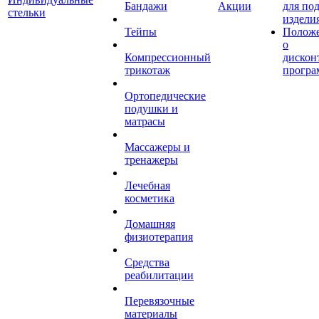
Бандажи
Акции
для по
стельки
издели
Тейпы
Полож
о
Компрессионный
дискон
трикотаж
програ
Ортопедические
подушки и
матрасы
Массажеры и
тренажеры
Лечебная
косметика
Домашняя
физиотерапия
Средства
реабилитации
Перевязочные
материалы