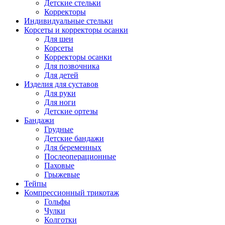
Детские стельки
Корректоры
Индивидуальные стельки
Корсеты и корректоры осанки
Для шеи
Корсеты
Корректоры осанки
Для позвочника
Для детей
Изделия для суставов
Для руки
Для ноги
Детские ортезы
Бандажи
Грудные
Детские бандажи
Для беременных
Послеоперационные
Паховые
Грыжевые
Тейпы
Компрессионный трикотаж
Гольфы
Чулки
Колготки