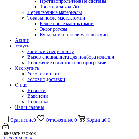
Противопролежневые системы
Трости для ходьбы
Перевязочные материалы
Товары после мастэктомии
Белье после мастэктомии
Экзопротезы
Купальники после мастэктомии
Акции
Услуги
Запись к специалисту
Вызов специалиста для подбора изделия
Положение о дисконтной программе
Как купить
Условия оплаты
Условия доставки
О нас
Новости
Вакансии
Политика
Наши салоны
Сравнение
0
Отложенные
0
Корзина
0
0
Заказать звонок
8 800 234 38 58