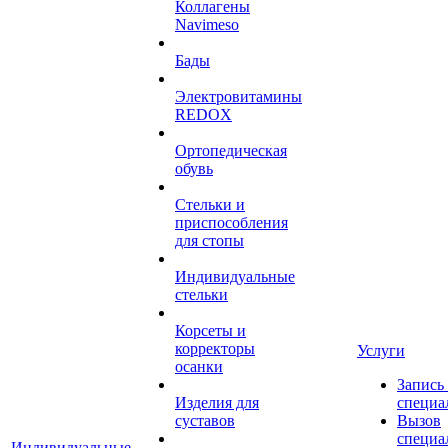
Коллагены
Navimeso
Бады
Электровитамины
REDOX
Ортопедическая
обувь
Стельки и
приспособления
для стопы
Индивидуальные
стельки
Корсеты и
корректоры
Услуги
осанки
Запись
Изделия для
специа
суставов
Вызов
специа
Индивидуальные