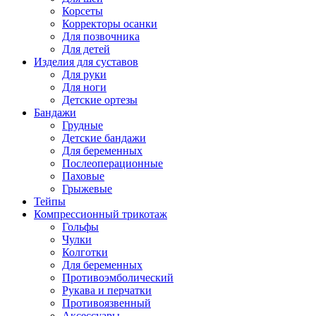
Корсеты
Корректоры осанки
Для позвочника
Для детей
Изделия для суставов
Для руки
Для ноги
Детские ортезы
Бандажи
Грудные
Детские бандажи
Для беременных
Послеоперационные
Паховые
Грыжевые
Тейпы
Компрессионный трикотаж
Гольфы
Чулки
Колготки
Для беременных
Противоэмболический
Рукава и перчатки
Противоязвенный
Аксессуары