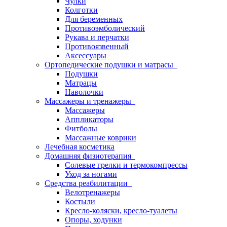
Чулки
Колготки
Для беременных
Противоэмболический
Рукава и перчатки
Противоязвенный
Аксессуары
Ортопедические подушки и матрасы
Подушки
Матрацы
Наволочки
Массажеры и тренажеры
Массажеры
Аппликаторы
Фитболы
Массажные коврики
Лечебная косметика
Домашняя физиотерапия
Солевые грелки и термокомпрессы
Уход за ногами
Средства реабилитации
Велотренажеры
Костыли
Кресло-коляски, кресло-туалеты
Опоры, ходунки