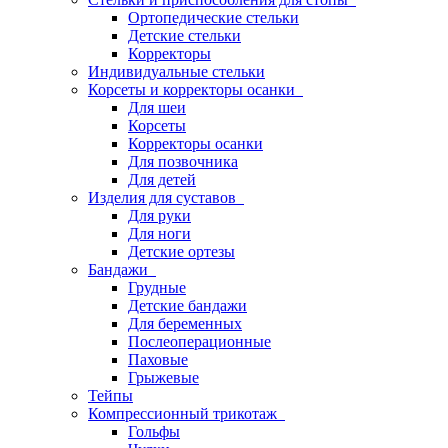
Ортопедические стельки
Детские стельки
Корректоры
Индивидуальные стельки
Корсеты и корректоры осанки
Для шеи
Корсеты
Корректоры осанки
Для позвочника
Для детей
Изделия для суставов
Для руки
Для ноги
Детские ортезы
Бандажи
Грудные
Детские бандажи
Для беременных
Послеоперационные
Паховые
Грыжевые
Тейпы
Компрессионный трикотаж
Гольфы