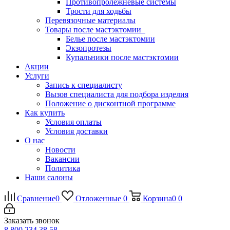
Противопролежневые системы
Трости для ходьбы
Перевязочные материалы
Товары после мастэктомии
Белье после мастэктомии
Экзопротезы
Купальники после мастэктомии
Акции
Услуги
Запись к специалисту
Вызов специалиста для подбора изделия
Положение о дисконтной программе
Как купить
Условия оплаты
Условия доставки
О нас
Новости
Вакансии
Политика
Наши салоны
Сравнение
0
Отложенные
0
Корзина
0
0
Заказать звонок
8 800 234 38 58