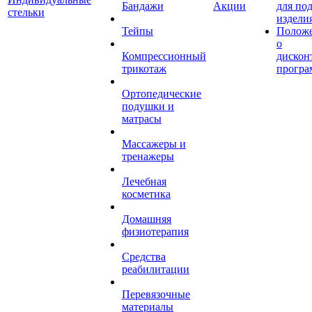
Бандажи
Акции
для по
стельки
издели
Тейпы
Полож
о
Компрессионный
дискон
трикотаж
програ
Ортопедические
подушки и
матрасы
Массажеры и
тренажеры
Лечебная
косметика
Домашняя
физиотерапия
Средства
реабилитации
Перевязочные
материалы