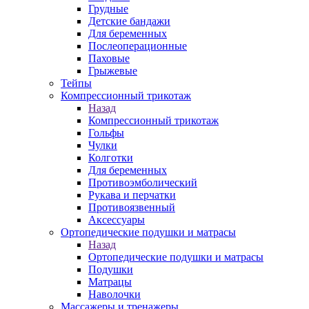
Грудные
Детские бандажи
Для беременных
Послеоперационные
Паховые
Грыжевые
Тейпы
Компрессионный трикотаж
Назад
Компрессионный трикотаж
Гольфы
Чулки
Колготки
Для беременных
Противоэмболический
Рукава и перчатки
Противоязвенный
Аксессуары
Ортопедические подушки и матрасы
Назад
Ортопедические подушки и матрасы
Подушки
Матрацы
Наволочки
Массажеры и тренажеры