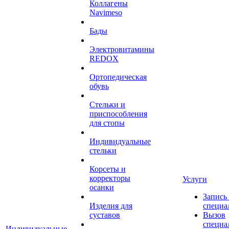
Коллагены
Navimeso
Бады
Электровитамины
REDOX
Ортопедическая
обувь
Стельки и
приспособления
для стопы
Индивидуальные
стельки
Корсеты и
корректоры
Услуги
осанки
Запись
Изделия для
специа
суставов
Вызов
специа
Индивидуальные