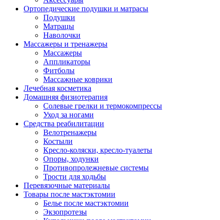
Ортопедические подушки и матрасы
Подушки
Матрацы
Наволочки
Массажеры и тренажеры
Массажеры
Аппликаторы
Фитболы
Массажные коврики
Лечебная косметика
Домашняя физиотерапия
Солевые грелки и термокомпрессы
Уход за ногами
Средства реабилитации
Велотренажеры
Костыли
Кресло-коляски, кресло-туалеты
Опоры, ходунки
Противопролежневые системы
Трости для ходьбы
Перевязочные материалы
Товары после мастэктомии
Белье после мастэктомии
Экзопротезы