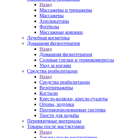
Назад
Массажеры и тренажеры
Массажеры
Аппликаторы
Фитболы
Массажные коврики
Лечебная косметика
Домашняя физиотерапия
Назад
Домашняя физиотерапия
Солевые грелки и термокомпрессы
Уход за ногами
Средства реабилитации
Назад
Средства реабилитации
Велотренажеры
Костыли
Кресло-коляски, кресло-туалеты
Опоры, ходунки
Противопролежневые системы
Трости для ходьбы
Перевязочные материалы
Товары после мастэктомии
Назад
Товары после мастэктомии