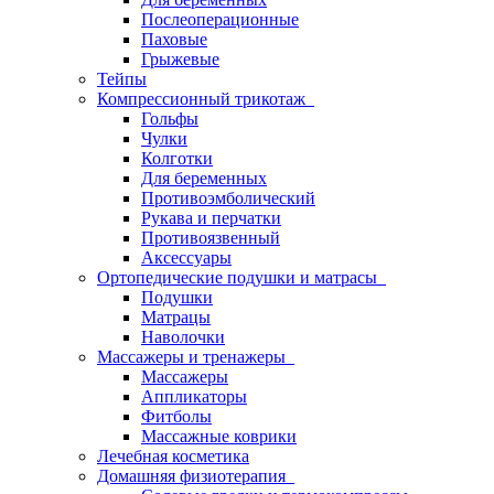
Послеоперационные
Паховые
Грыжевые
Тейпы
Компрессионный трикотаж
Гольфы
Чулки
Колготки
Для беременных
Противоэмболический
Рукава и перчатки
Противоязвенный
Аксессуары
Ортопедические подушки и матрасы
Подушки
Матрацы
Наволочки
Массажеры и тренажеры
Массажеры
Аппликаторы
Фитболы
Массажные коврики
Лечебная косметика
Домашняя физиотерапия