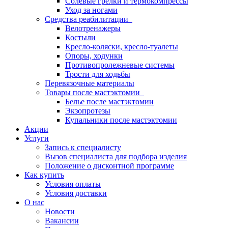
Солевые грелки и термокомпрессы
Уход за ногами
Средства реабилитации
Велотренажеры
Костыли
Кресло-коляски, кресло-туалеты
Опоры, ходунки
Противопролежневые системы
Трости для ходьбы
Перевязочные материалы
Товары после мастэктомии
Белье после мастэктомии
Экзопротезы
Купальники после мастэктомии
Акции
Услуги
Запись к специалисту
Вызов специалиста для подбора изделия
Положение о дисконтной программе
Как купить
Условия оплаты
Условия доставки
О нас
Новости
Вакансии