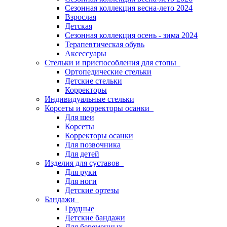
Сезонная коллекция весна-лето 2024
Взрослая
Детская
Сезонная коллекция осень - зима 2024
Терапевтическая обувь
Аксессуары
Стельки и приспособления для стопы
Ортопедические стельки
Детские стельки
Корректоры
Индивидуальные стельки
Корсеты и корректоры осанки
Для шеи
Корсеты
Корректоры осанки
Для позвочника
Для детей
Изделия для суставов
Для руки
Для ноги
Детские ортезы
Бандажи
Грудные
Детские бандажи
Для беременных