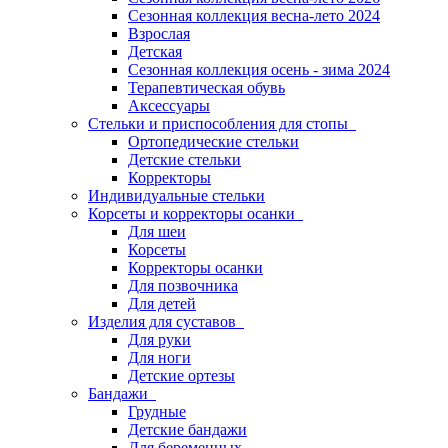
Сезонная коллекция весна-лето 2024
Взрослая
Детская
Сезонная коллекция осень - зима 2024
Терапевтическая обувь
Аксессуары
Стельки и приспособления для стопы
Ортопедические стельки
Детские стельки
Корректоры
Индивидуальные стельки
Корсеты и корректоры осанки
Для шеи
Корсеты
Корректоры осанки
Для позвочника
Для детей
Изделия для суставов
Для руки
Для ноги
Детские ортезы
Бандажи
Грудные
Детские бандажи
Для беременных