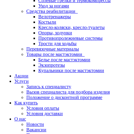
Солевые грелки и термокомпрессы
Уход за ногами
Средства реабилитации
Велотренажеры
Костыли
Кресло-коляски, кресло-туалеты
Опоры, ходунки
Противопролежневые системы
Трости для ходьбы
Перевязочные материалы
Товары после мастэктомии
Белье после мастэктомии
Экзопротезы
Купальники после мастэктомии
Акции
Услуги
Запись к специалисту
Вызов специалиста для подбора изделия
Положение о дисконтной программе
Как купить
Условия оплаты
Условия доставки
О нас
Новости
Вакансии