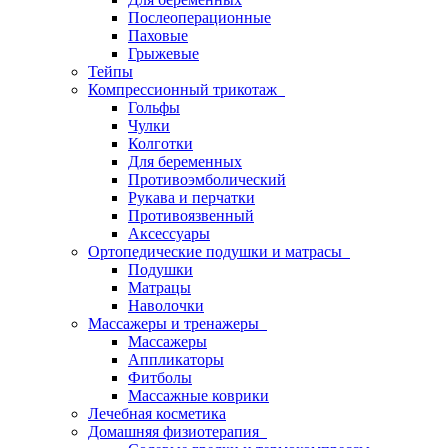
Послеоперационные
Паховые
Грыжевые
Тейпы
Компрессионный трикотаж
Гольфы
Чулки
Колготки
Для беременных
Противоэмболический
Рукава и перчатки
Противоязвенный
Аксессуары
Ортопедические подушки и матрасы
Подушки
Матрацы
Наволочки
Массажеры и тренажеры
Массажеры
Аппликаторы
Фитболы
Массажные коврики
Лечебная косметика
Домашняя физиотерапия